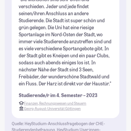
verschieden. Jeder und jede findet
st
seinen/ihren Anschluss an andere
im
Studierende. Die Stadt ist super schön und
Un
grün gelegen. Die Uni hat eine riesige
St
Sportanlage im Nord-Osten der Stadt, wo
immer viele Studierende anzutreffen sind und
es viele verschiedene Sportangebote gibt. In
der Stadt gibt es Kneipen und ein paar Clubs,
sodass auch abends einiges los ist. In
nächster Nähe der Stadt sind 3 Seen,
Freibäder, der wunderschöne Stadtwald und
ein Fluss. Der Harz ist direkt vor der Haustür."
Studierende/r im 4. Semester – 2023
Finanzen, Rechnungswesen und Steuern
Georg-August-Universität Göttingen
Quelle: HeyStudium-Anschlussfragebogen der CHE-
Studierendenbefragung, HeyStudium User:innen-