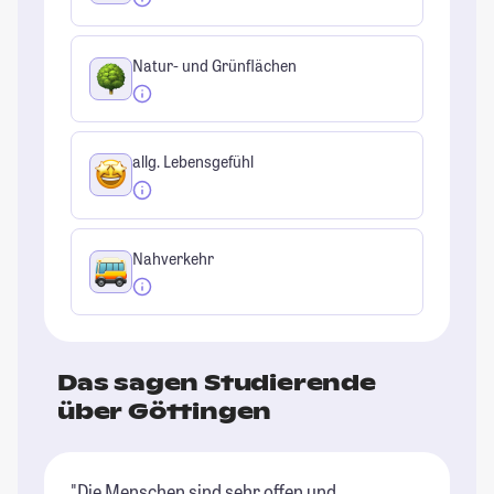
Natur- und Grünflächen
allg. Lebensgefühl
Nahverkehr
Das sagen Studierende
über Göttingen
"Die Menschen sind sehr offen und
"D