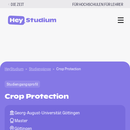
Zum
|
DIE ZEIT
FÜR HOCHSCHULEN
FÜR LEHRER
Inhalt
springen
HeyStudium
Studiengänge
Crop Protection
Studiengangsprofil
Crop Protection
Georg-August-Universität Göttingen
Master
Göttingen