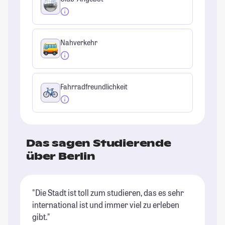
Nahverkehr
Fahrradfreundlichkeit
Das sagen Studierende
über Berlin
"Die Stadt ist toll zum studieren, das es sehr
"B
international ist und immer viel zu erleben
Un
gibt."
im