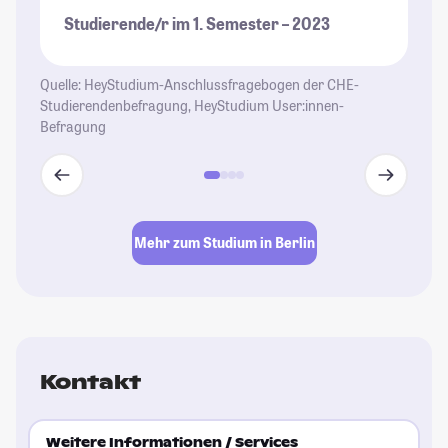
Studierende/r im 1. Semester – 2023
St
Quelle: HeyStudium-Anschlussfragebogen der CHE-
Studierendenbefragung, HeyStudium User:innen-
Befragung
Mehr zum Studium in Berlin
Kontakt
Weitere Informationen / Services