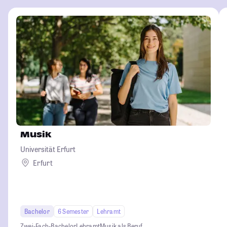
Musik
Universität Erfurt
Erfurt
Bachelor
6 Semester
Lehramt
Zwei-Fach-Bachelor
Lehramt
Musik als Beruf