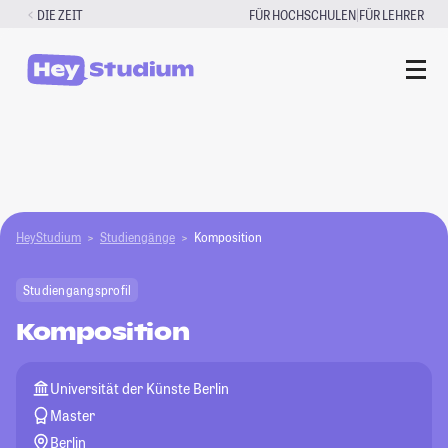
Zum
|
DIE ZEIT
FÜR HOCHSCHULEN
FÜR LEHRER
Inhalt
springen
HeyStudium
Studiengänge
Komposition
Studiengangsprofil
Komposition
Universität der Künste Berlin
Master
Berlin