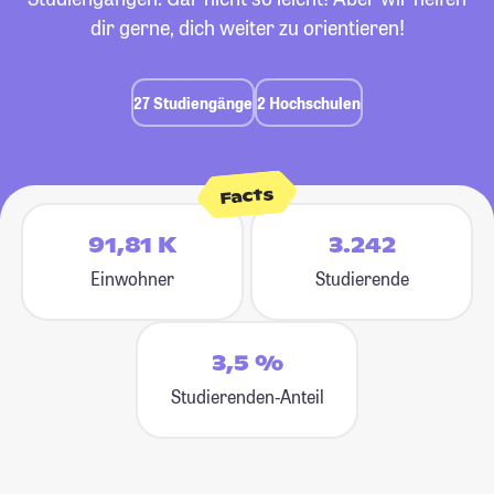
dir gerne, dich weiter zu orientieren!
27 Studiengänge
2 Hochschulen
Facts
91,81 K
3.242
Einwohner
Studierende
3,5 %
Studierenden-Anteil