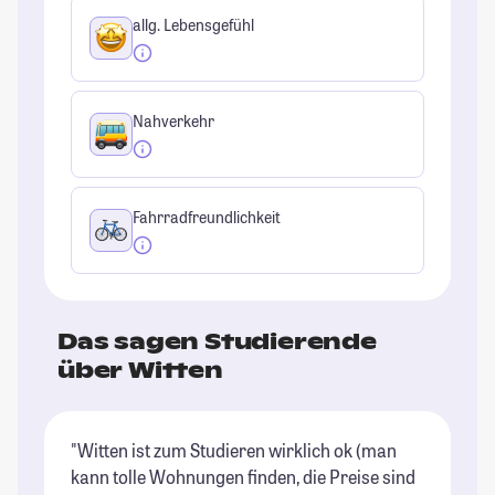
allg. Lebensgefühl
Nahverkehr
Fahrradfreundlichkeit
Das sagen Studierende
über Witten
"Witten ist zum Studieren wirklich ok (man
"S
kann tolle Wohnungen finden, die Preise sind
St