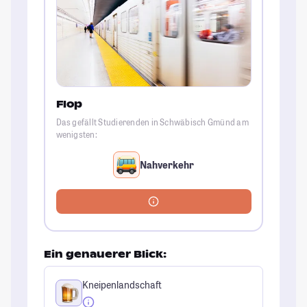
Flop
Das gefällt Studierenden in Schwäbisch Gmünd am
wenigsten:
Nahverkehr
Ein genauerer Blick:
Kneipenlandschaft