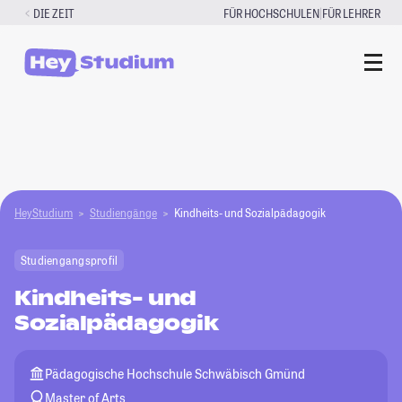
Zum
|
DIE ZEIT
FÜR HOCHSCHULEN
FÜR LEHRER
Inhalt
springen
HeyStudium
Studiengänge
Kindheits- und Sozialpädagogik
Studiengangsprofil
Kindheits- und
Sozialpädagogik
Pädagogische Hochschule Schwäbisch Gmünd
Master of Arts