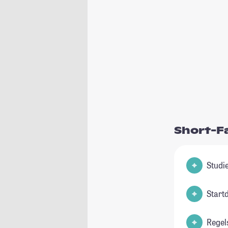
Short-F
Start
Regel