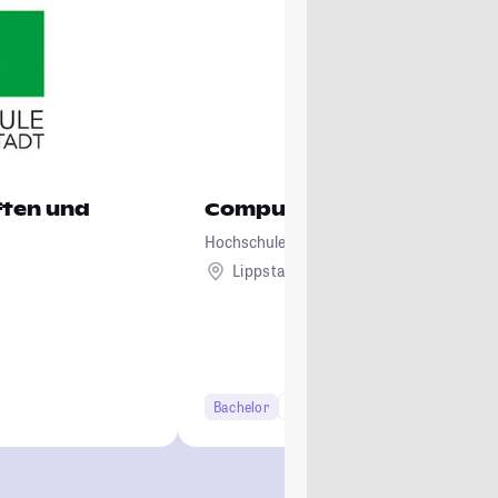
ften und
Computervisualistik und 
Hochschule Hamm-Lippstadt
Lippstadt
Bachelor
7 Semester