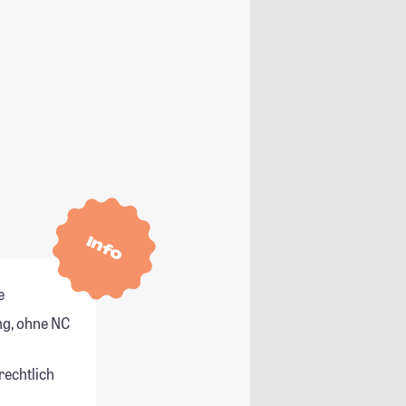
Info
e
g, ohne NC
rechtlich