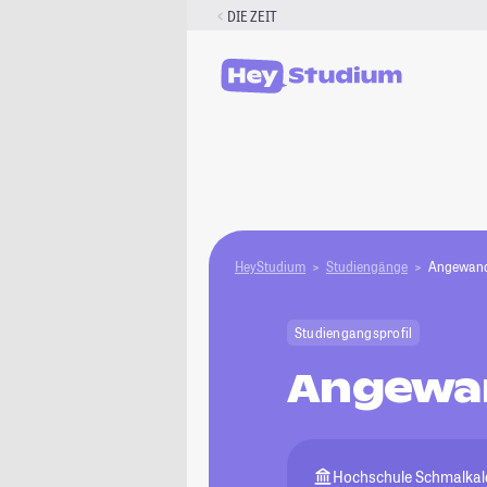
Zum
DIE ZEIT
Inhalt
springen
HeyStudium
Studiengänge
Angewandt
Studiengangsprofil
Angewan
Hochschule Schmalkal