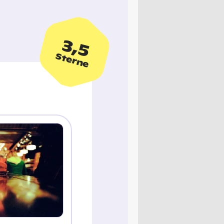
3,5
Sterne