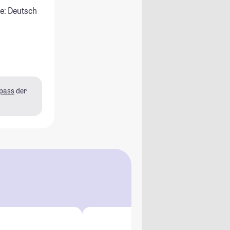
e: Deutsch
pass
der