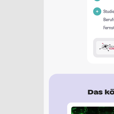
Studi
Beruf
Ferns
Das kö