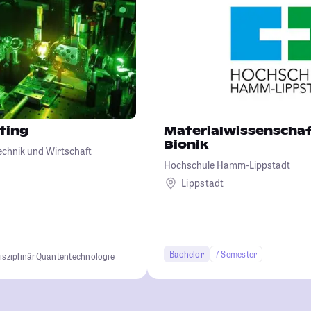
ting
Materialwissenscha
Bionik
echnik und Wirtschaft
Hochschule Hamm-Lippstadt
Lippstadt
Bachelor
7 Semester
isziplinär
Quantentechnologie