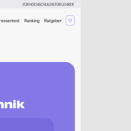
|
FÜR HOCHSCHULEN
FÜR LEHRER
ressentest
Ranking
Ratgeber
hnik