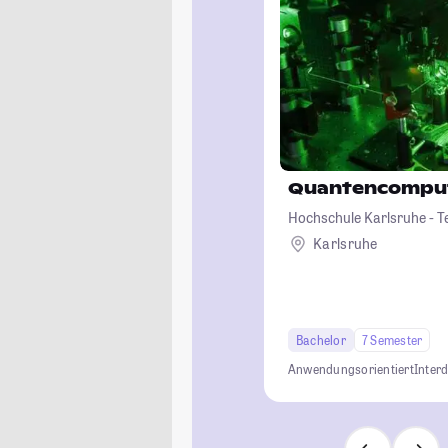
Quantencompu
Hochschule Karlsruhe - T
Karlsruhe
Bachelor
7 Semester
Anwendungsorientiert
Interd