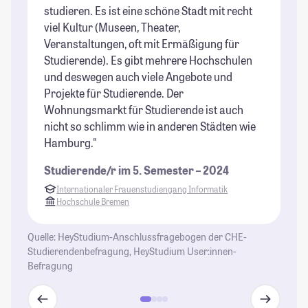
studieren. Es ist eine schöne Stadt mit recht
üb
viel Kultur (Museen, Theater,
be
Veranstaltungen, oft mit Ermäßigung für
An
Studierende). Es gibt mehrere Hochschulen
St
und deswegen auch viele Angebote und
Projekte für Studierende. Der
Wohnungsmarkt für Studierende ist auch
nicht so schlimm wie in anderen Städten wie
Hamburg."
Studierende/r im 5. Semester – 2024
Internationaler Frauenstudiengang Informatik
Hochschule Bremen
Quelle: HeyStudium-Anschlussfragebogen der CHE-
Studierendenbefragung, HeyStudium User:innen-
Befragung