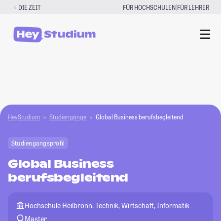
Zum
|
DIE ZEIT
FÜR HOCHSCHULEN
FÜR LEHRER
Inhalt
springen
HeyStudium
Studiengänge
Global Business berufsbegleitend
Studiengangsprofil
Global Business
berufsbegleitend
Hochschule Heilbronn, Technik, Wirtschaft, Informatik
Master