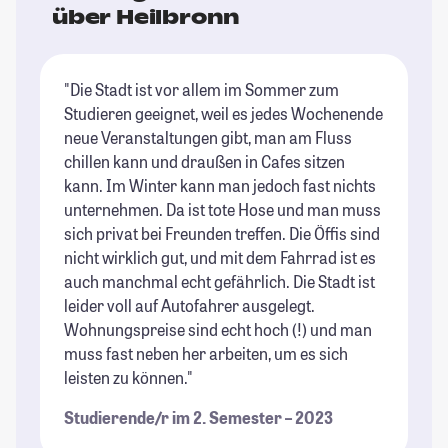
über Heilbronn
"Die Stadt ist vor allem im Sommer zum
"H
Studieren geeignet, weil es jedes Wochenende
to
neue Veranstaltungen gibt, man am Fluss
ni
chillen kann und draußen in Cafes sitzen
St
kann. Im Winter kann man jedoch fast nichts
su
unternehmen. Da ist tote Hose und man muss
- 
sich privat bei Freunden treffen. Die Öffis sind
Eu
nicht wirklich gut, und mit dem Fahrrad ist es
St
auch manchmal echt gefährlich. Die Stadt ist
leider voll auf Autofahrer ausgelegt.
Wohnungspreise sind echt hoch (!) und man
muss fast neben her arbeiten, um es sich
leisten zu können."
Studierende/r im 2. Semester – 2023