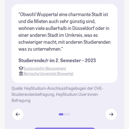
"Obwohl Wuppertal eine charmante Stadt ist
"V
und die Mieten auch sehr günstig sind,
Lu
wohnen viele außerhalb in Düsseldorf oder in
un
einer anderen Stadt im Umkreis, was es
St
schwieriger macht, mit anderen Studierenden
was zu unternehmen."
Studierende/r im 2. Semester – 2023
Sustainability Management
Bergische Universität Wuppertal
Quelle: HeyStudium-Anschlussfragebogen der CHE-
Studierendenbefragung, HeyStudium User:innen-
Befragung