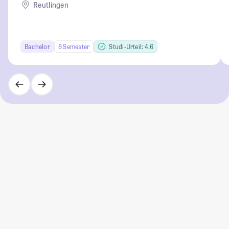
Wirtschaft-Informatik-Design
Reutlingen
Bachelor
8 Semester
Studi-Urteil: 4.6