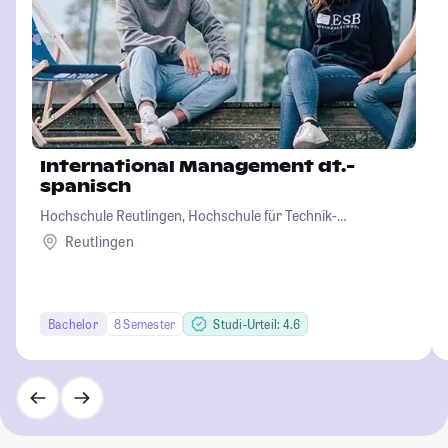
International Management dt.-
spanisch
Hochschule Reutlingen, Hochschule für Technik-
Wirtschaft-Informatik-Design
Reutlingen
Bachelor
8 Semester
Studi-Urteil: 4.6