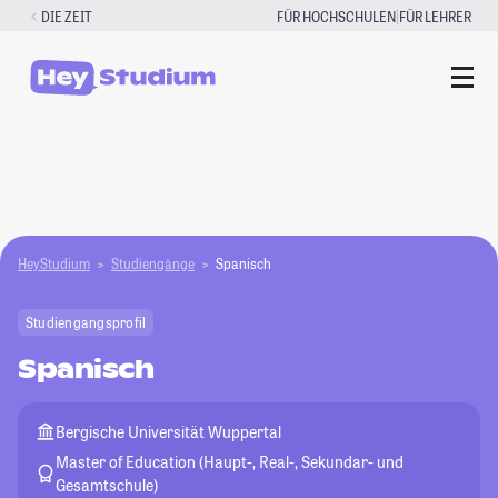
Zum
|
DIE ZEIT
FÜR HOCHSCHULEN
FÜR LEHRER
Inhalt
springen
HeyStudium
Studiengänge
Spanisch
Studiengangsprofil
Spanisch
Bergische Universität Wuppertal
Master of Education (Haupt-, Real-, Sekundar- und
Gesamtschule)