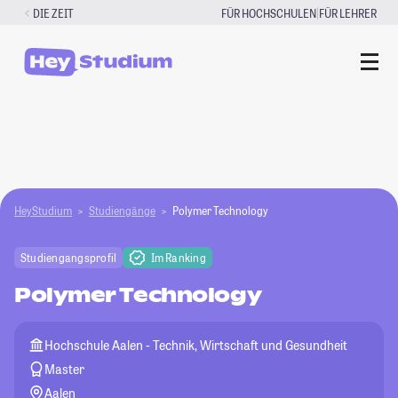
Zum
|
DIE ZEIT
FÜR HOCHSCHULEN
FÜR LEHRER
Inhalt
springen
HeyStudium
Studiengänge
Polymer Technology
Studiengangsprofil
Im Ranking
Polymer Technology
Hochschule Aalen - Technik, Wirtschaft und Gesundheit
Master
Aalen