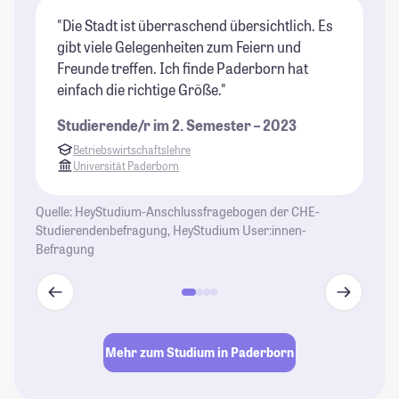
"Die Stadt ist überraschend übersichtlich. Es
"D
gibt viele Gelegenheiten zum Feiern und
de
Freunde treffen. Ich finde Paderborn hat
en
einfach die richtige Größe."
be
MT
Studierende/r im 2. Semester – 2023
es
Betriebswirtschaftslehre
Ve
Universität Paderborn
St
Quelle: HeyStudium-Anschlussfragebogen der CHE-
Studierendenbefragung, HeyStudium User:innen-
Befragung
Mehr zum Studium in Paderborn