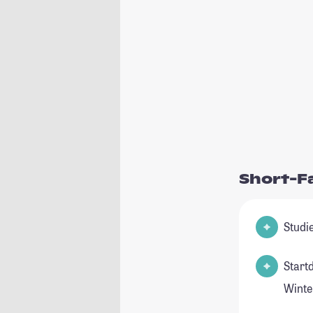
Short-F
Start
Winte