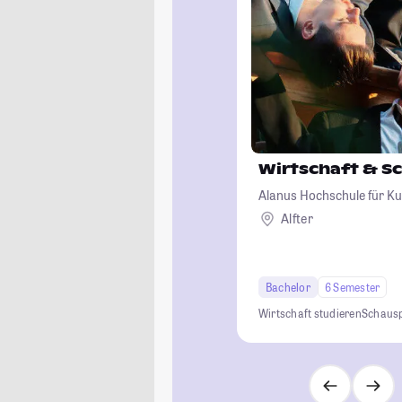
Wirtschaft & S
Alanus Hochschule für Ku
Alfter
Bachelor
6 Semester
Wirtschaft studieren
Schausp