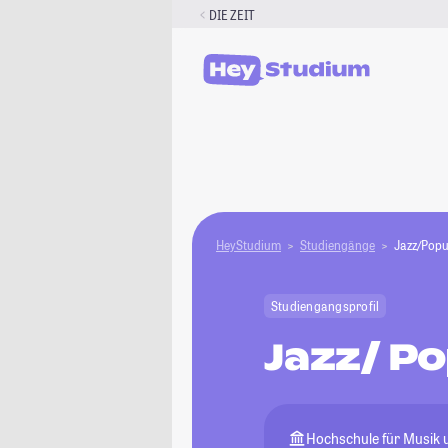
Zum
DIE ZEIT
Inhalt
springen
HeyStudium
Studiengänge
Jazz/Popu
Studiengangsprofil
Jazz/ P
Hochschule für Musik u