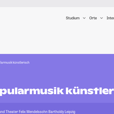
Studium
Orte
Inte
larmusik künstlerisch
opularmusik künstler
nd Theater Felix Mendelssohn Bartholdy Leipzig