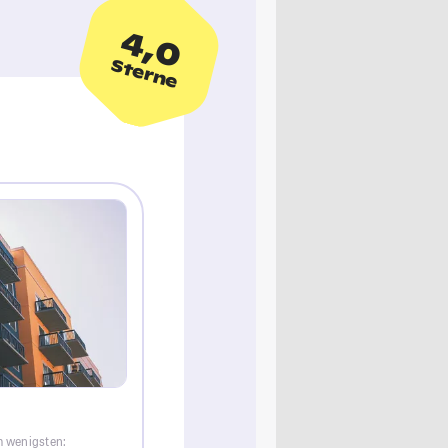
4,0
Sterne
m wenigsten: