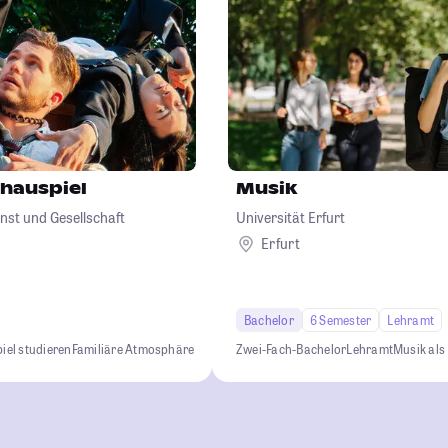
chauspiel
Musik
nst und Gesellschaft
Universität Erfurt
Erfurt
Bachelor
6 Semester
Lehramt
iel studieren
Familiäre Atmosphäre
Zwei-Fach-Bachelor
Lehramt
Musik als