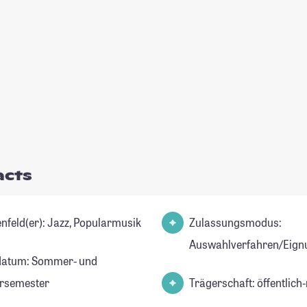
acts
Studienfeld(er): Jazz, Popularmusik
Zulassungsmodus:
Auswahlverfahren/Eign
datum: Sommer- und
rsemester
Trägerschaft: öffentlich-