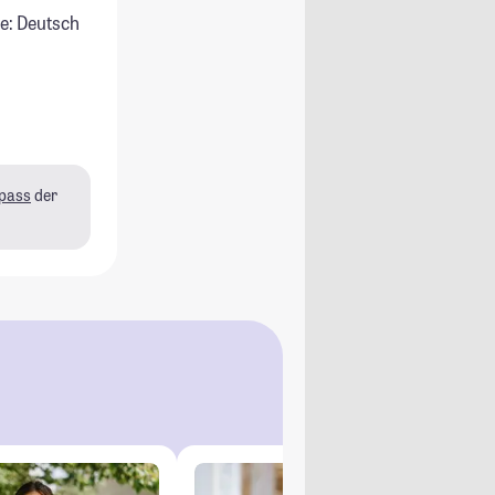
e: Deutsch
pass
der