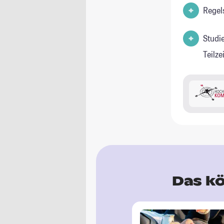
Regel
Studi
Teilz
Das kö