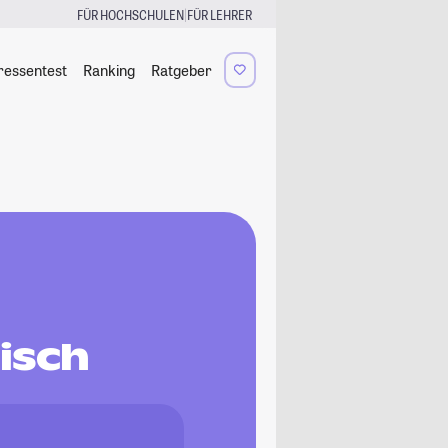
|
FÜR HOCHSCHULEN
FÜR LEHRER
ressentest
Ranking
Ratgeber
isch