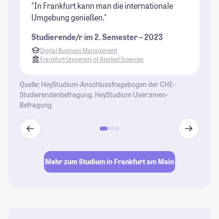
"In Frankfurt kann man die internationale
"K
Umgebung genießen."
Pr
Studierende/r im 2. Semester – 2023
St
Digital Business Management
Frankfurt University of Applied Sciences
Quelle: HeyStudium-Anschlussfragebogen der CHE-
Studierendenbefragung, HeyStudium User:innen-
Befragung
Mehr zum Studium in Frankfurt am Main