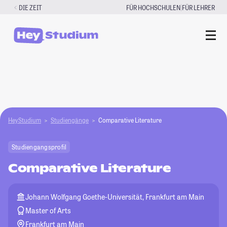
Zum
|
DIE ZEIT
FÜR HOCHSCHULEN
FÜR LEHRER
Inhalt
springen
HeyStudium
Studiengänge
Comparative Literature
Studiengangsprofil
Comparative Literature
Johann Wolfgang Goethe-Universität, Frankfurt am Main
Master of Arts
Frankfurt am Main