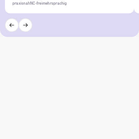
praxisnah
NC-frei
mehrsprachig