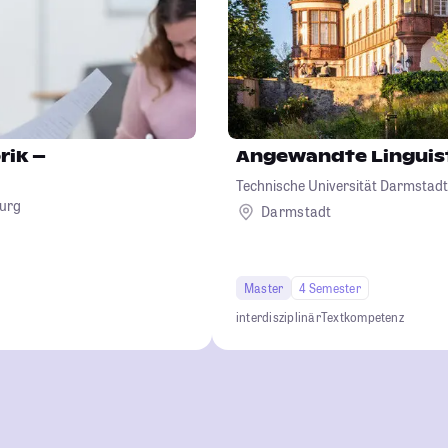
rik –
Angewandte Linguis
Technische Universität Darmstadt
burg
Darmstadt
Master
4 Semester
interdisziplinär
Textkompetenz