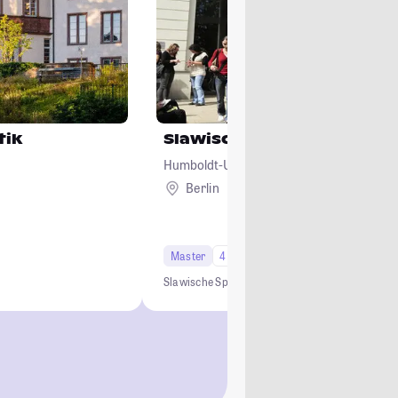
tik
Slawische Sprachen
Humboldt-Universität zu Berlin
Berlin
Master
4 Semester
Slawische Sprachen
Slawistik
Slavistik