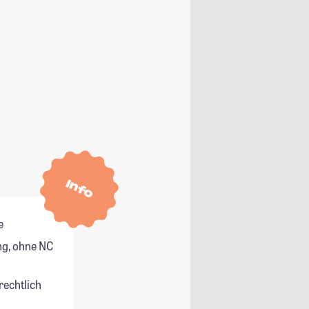
Info
e
g, ohne NC
rechtlich