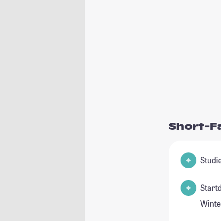
Short-F
Start
Winte