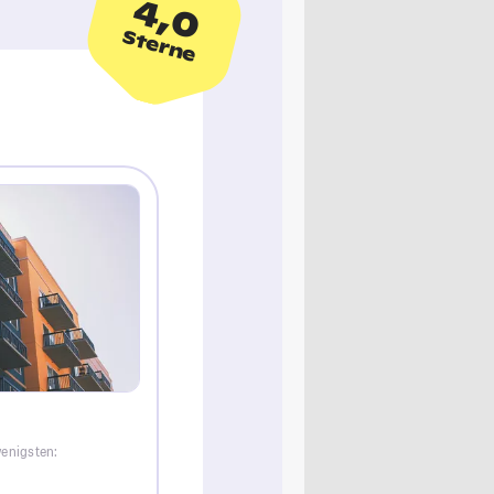
4,0
Sterne
wenigsten: