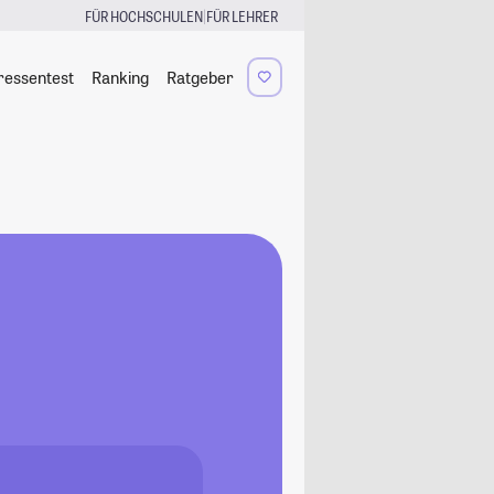
|
FÜR HOCHSCHULEN
FÜR LEHRER
ressentest
Ranking
Ratgeber