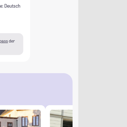
e: Deutsch
pass
der