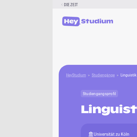
Zum
DIE ZEIT
Inhalt
springen
HeyStudium
Studiengänge
Linguistik
Studiengangsprofil
Linguis
Universität zu Köln