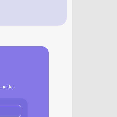
neidet.