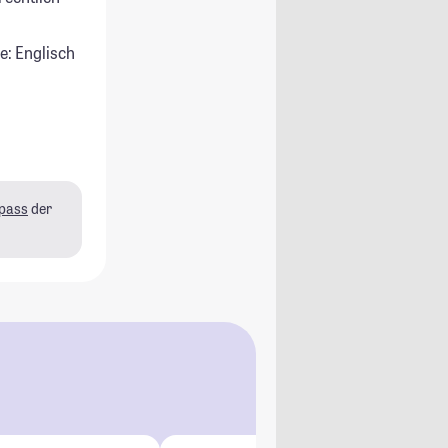
e: Englisch
pass
der