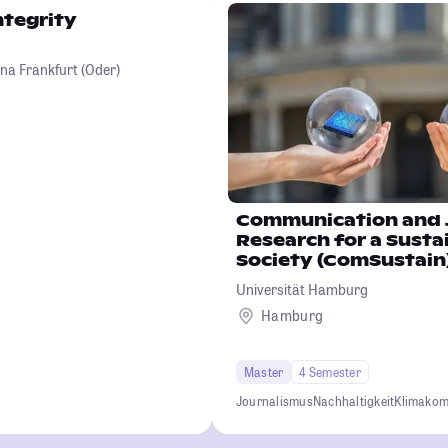
ntegrity
na Frankfurt (Oder)
Communication and 
Research for a Susta
Society (ComSustain
Universität Hamburg
Hamburg
Master
4 Semester
Journalismus
Nachhaltigkeit
Klimakom