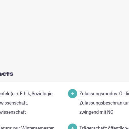
acts
r): Ethik, Soziologie,
Zulassungsmodus: Örtli
lwissenschaft,
Zulassungsbeschränkun
wissenschaft
zwingend mit NC
datum: nur Wintersemester
Trägerschaft: öffentlich-