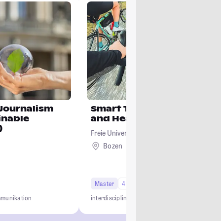
Journalism
Smart Technologies for S
inable
and Health
)
Freie Universität Bozen
Bozen
Ausland
Master
4 Semester
munikation
interdisciplinary
practice-oriented
international