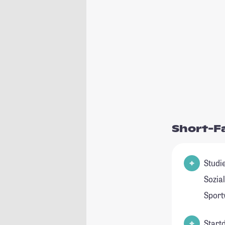
Short-F
Studienfeld(e
Sozia
Sport
Start