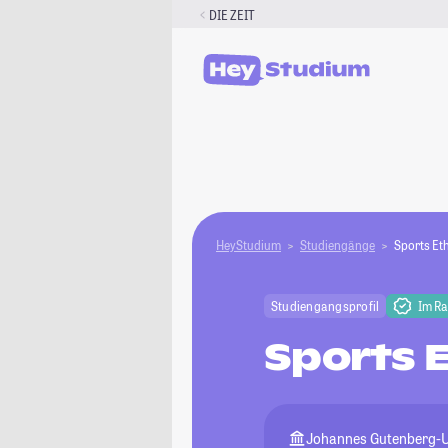
Zum
DIE ZEIT
Inhalt
springen
HeyStudium
Studiengänge
Sports Eth
Studiengangsprofil
Im R
Sports E
Johannes Gutenberg-U