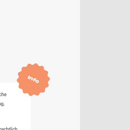
Info
che
g,
rechtlich