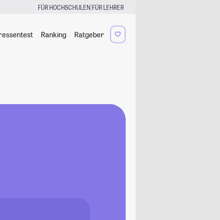
|
FÜR HOCHSCHULEN
FÜR LEHRER
ressentest
Ranking
Ratgeber