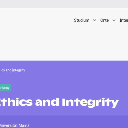
Studium
Orte
Inte
ics and Integrity
anking
thics and Integrity
niversität Mainz