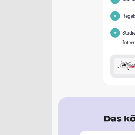
Regel
Studi
Inter
Das kö