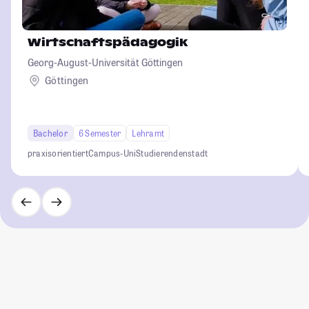
Wirtschaftspädagogik
Georg-August-Universität Göttingen
Göttingen
Bachelor
6 Semester
Lehramt
praxisorientiert
Campus-Uni
Studierendenstadt