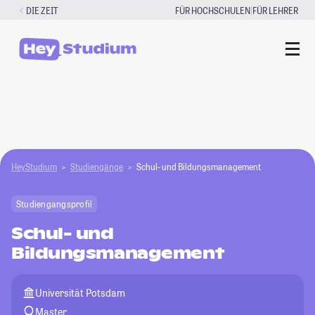
Zum
|
DIE ZEIT
FÜR HOCHSCHULEN
FÜR LEHRER
Inhalt
springen
HeyStudium
Studiengänge
Schul- und Bildungsmanagement
Studiengangsprofil
Schul- und
Bildungsmanagement
Universität Potsdam
Master