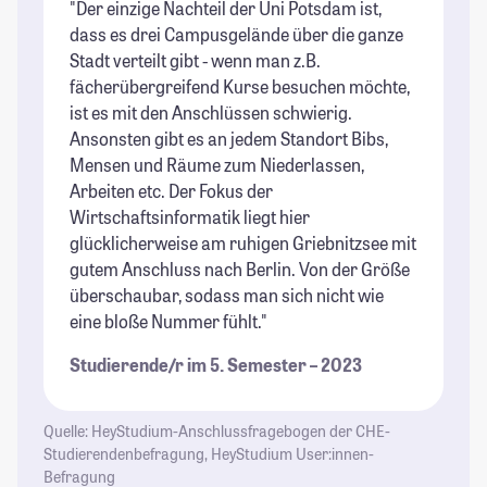
"Der einzige Nachteil der Uni Potsdam ist,
"M
dass es drei Campusgelände über die ganze
tr
Stadt verteilt gibt - wenn man z.B.
we
fächerübergreifend Kurse besuchen möchte,
St
ist es mit den Anschlüssen schwierig.
Ansonsten gibt es an jedem Standort Bibs,
Mensen und Räume zum Niederlassen,
Arbeiten etc. Der Fokus der
Wirtschaftsinformatik liegt hier
glücklicherweise am ruhigen Griebnitzsee mit
gutem Anschluss nach Berlin. Von der Größe
überschaubar, sodass man sich nicht wie
eine bloße Nummer fühlt."
Studierende/r im 5. Semester – 2023
Quelle: HeyStudium-Anschlussfragebogen der CHE-
Studierendenbefragung, HeyStudium User:innen-
Befragung