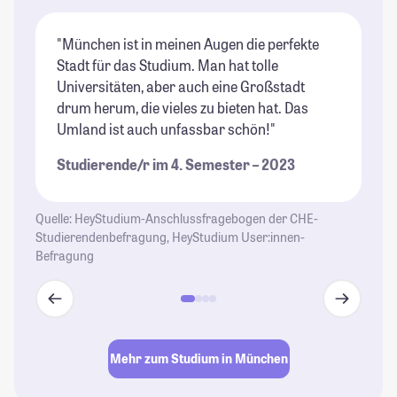
"München ist in meinen Augen die perfekte
"M
Stadt für das Studium. Man hat tolle
ke
Universitäten, aber auch eine Großstadt
Bi
drum herum, die vieles zu bieten hat. Das
zu
Umland ist auch unfassbar schön!"
in
mö
Studierende/r im 4. Semester – 2023
Mi
au
co
Quelle: HeyStudium-Anschlussfragebogen der CHE-
Studierendenbefragung, HeyStudium User:innen-
St
Befragung
Mehr zum Studium in München