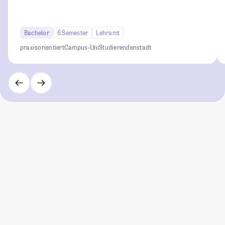
Bachelor
6 Semester
Lehramt
praxisorientiert
Campus-Uni
Studierendenstadt