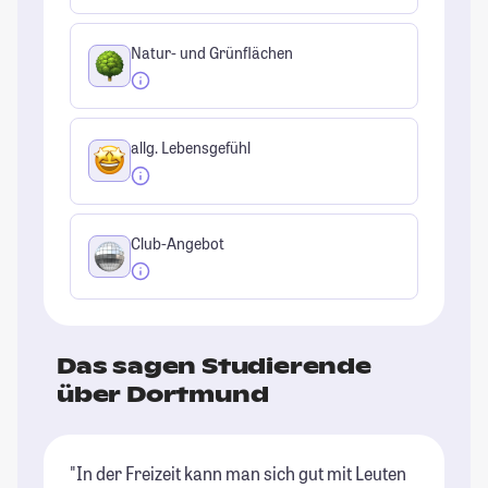
Natur- und Grünflächen
allg. Lebensgefühl
Club-Angebot
Das sagen Studierende
über Dortmund
"In der Freizeit kann man sich gut mit Leuten
"D