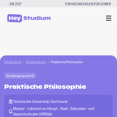
Zum
|
DIE ZEIT
FÜR HOCHSCHULEN
FÜR LEHRER
Inhalt
springen
HeyStudium
Studiengänge
Praktische Philosophie
Studiengangsprofil
Praktische Philosophie
Technische Universität Dortmund
Master - Lehramt an Haupt-, Real-, Sekundar- und
Gesamtschulen (HRSGe)