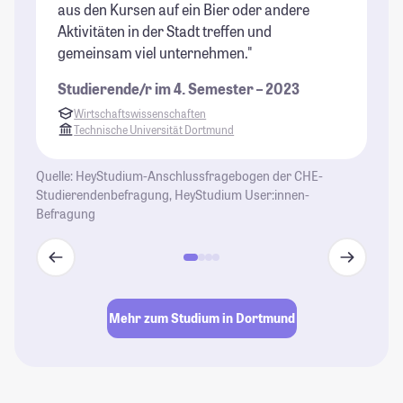
aus den Kursen auf ein Bier oder andere
St
Aktivitäten in der Stadt treffen und
st
gemeinsam viel unternehmen."
h
Studierende/r im 4. Semester – 2023
St
Wirtschaftswissenschaften
Technische Universität Dortmund
Quelle: HeyStudium-Anschlussfragebogen der CHE-
Studierendenbefragung, HeyStudium User:innen-
Befragung
Mehr zum Studium in Dortmund