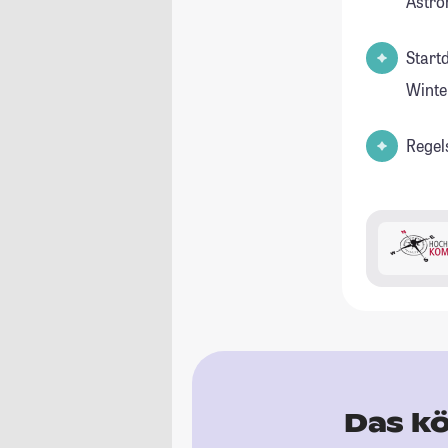
Astro
Start
Winte
Regel
Das kö