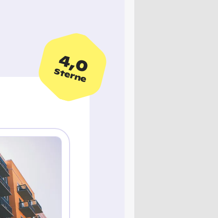
4,0
Sterne