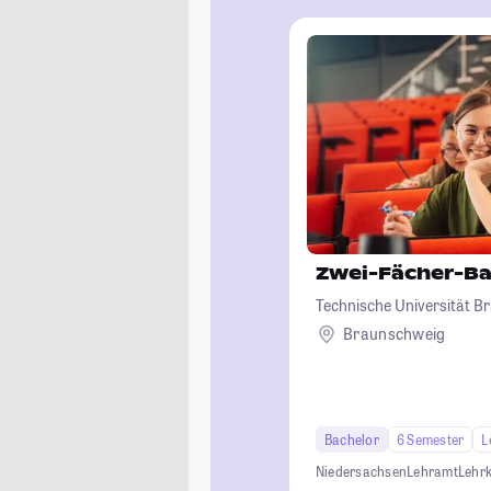
Zwei-Fächer-Ba
Technische Universität 
Braunschweig
Bachelor
6 Semester
L
Niedersachsen
Lehramt
Lehrk