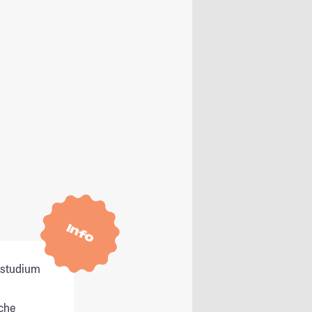
Info
itstudium
che