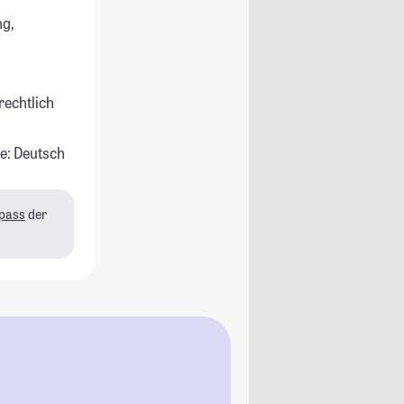
g,
rechtlich
e: Deutsch
pass
der