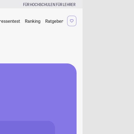
|
FÜR HOCHSCHULEN
FÜR LEHRER
ressentest
Ranking
Ratgeber