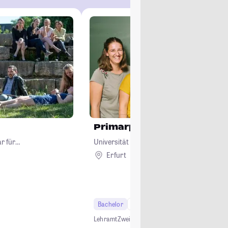
Primarpädagogik
r für
Universität Erfurt
Erfurt
Bachelor
6 Semester
Lehramt
Lehramt
Zwei-Fach-Bachelor
Grundschule