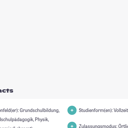
acts
r): Grundschulbildung,
Studienform(en): Vollze
schulpädagogik, Physik,
Zulassungsmodus: Örtli