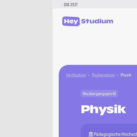
Zum
DIE ZEIT
Inhalt
springen
HeyStudium
Studiengänge
Physik
Studiengangsprofil
Physik
Pädagogische Hochsch