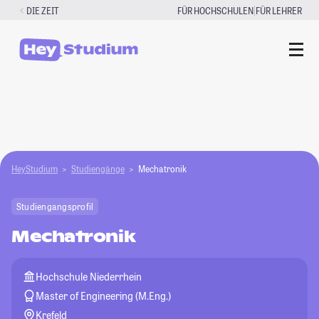
Zum
|
DIE ZEIT
FÜR HOCHSCHULEN
FÜR LEHRER
Inhalt
springen
HeyStudium
Studiengänge
Mechatronik
Studiengangsprofil
Mechatronik
Hochschule Niederrhein
Master of Engineering (M.Eng.)
Krefeld