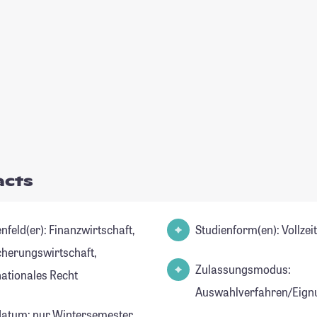
acts
er): Finanzwirtschaft,
Studienform(en): Vollze
cherungswirtschaft,
Zulassungsmodus:
nationales Recht
Auswahlverfahren/Eign
datum: nur Wintersemester