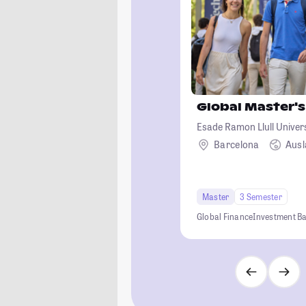
Global Master's
Esade Ramon Llull Univer
Barcelona
Aus
Master
3 Semester
Global Finance
Investment B