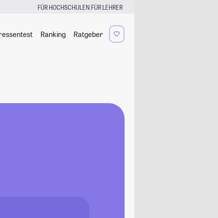
|
FÜR HOCHSCHULEN
FÜR LEHRER
ressentest
Ranking
Ratgeber