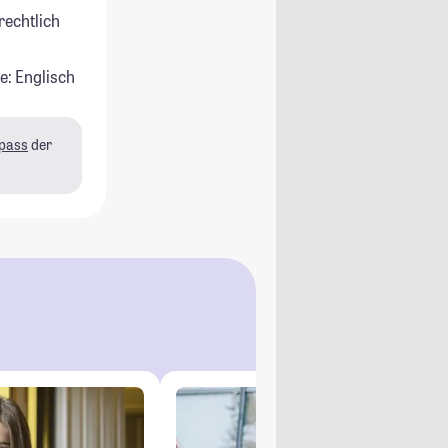
rechtlich
e: Englisch
pass
der