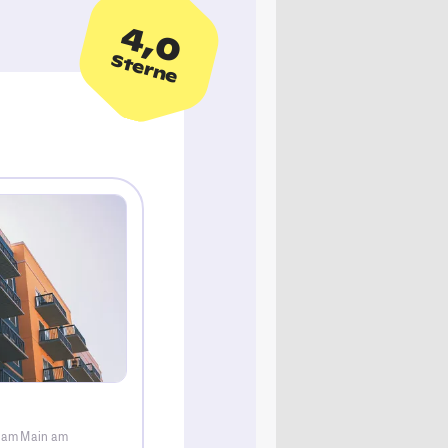
4,0
Sterne
t am Main am