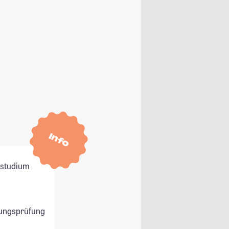
Info
itstudium
ungsprüfung