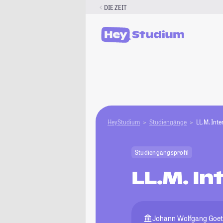
Zum
DIE ZEIT
Inhalt
springen
HeyStudium
Studiengänge
LL.M. Inte
Studiengangsprofil
LL.M. In
Johann Wolfgang Goeth