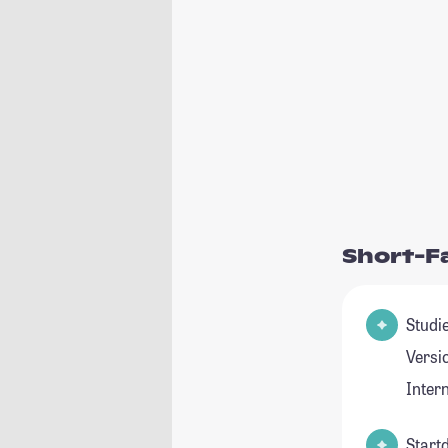
Short-F
Studienfeld(
Versi
Inter
Start