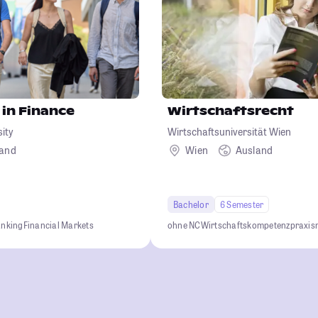
 in Finance
Wirtschaftsrecht
sity
Wirtschaftsuniversität Wien
land
Wien
Ausland
Bachelor
6 Semester
anking
Financial Markets
ohne NC
Wirtschaftskompetenz
praxis