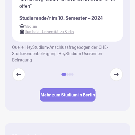
offen"
Un
im
Studierende/r im 10. Semester – 2024
St
Medizin
Humboldt-Universität zu Berlin
Quelle: HeyStudium-Anschlussfragebogen der CHE-
Studierendenbefragung, HeyStudium User:innen-
Befragung
Mehr zum Studium in Berlin