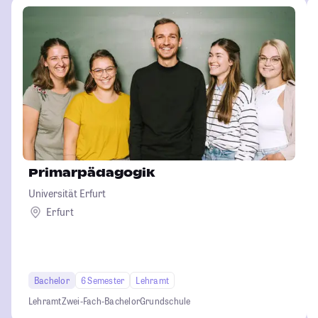
Primarpädagogik
Universität Erfurt
Erfurt
Bachelor
6 Semester
Lehramt
Lehramt
Zwei-Fach-Bachelor
Grundschule