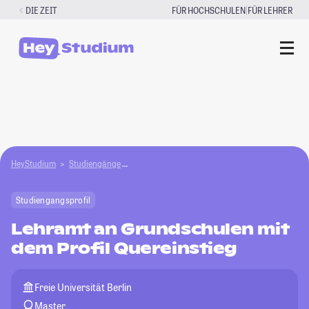
Zum
|
DIE ZEIT
FÜR HOCHSCHULEN
FÜR LEHRER
Inhalt
springen
HeyStudium
Studiengänge
Lehramt an Grundschulen mit dem Profil Querei
Studiengangsprofil
Lehramt an Grundschulen mit
dem Profil Quereinstieg
Freie Universität Berlin
Master