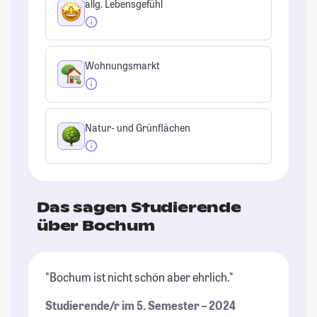
allg. Lebensgefühl
Wohnungsmarkt
Natur- und Grünflächen
Das sagen Studierende
über Bochum
"Bochum ist nicht schön aber ehrlich."
"I
un
Studierende/r im 5. Semester – 2024
Be