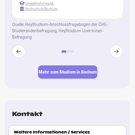
Umweltinformatik
Co
Hochschule Bochum
od
mö
Quelle: HeyStudium-Anschlussfragebogen der CHE-
Studierendenbefragung, HeyStudium User:innen-
St
Befragung
Mehr zum Studium in Bochum
Kontakt
Weitere Informationen / Services