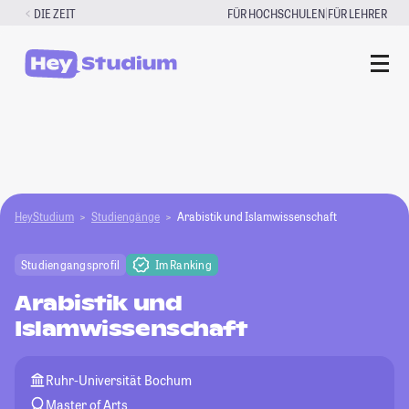
Zum
|
DIE ZEIT
FÜR HOCHSCHULEN
FÜR LEHRER
Inhalt
springen
HeyStudium
Studiengänge
Arabistik und Islamwissenschaft
Studiengangsprofil
Im Ranking
Arabistik und
Islamwissenschaft
Ruhr-Universität Bochum
Master of Arts