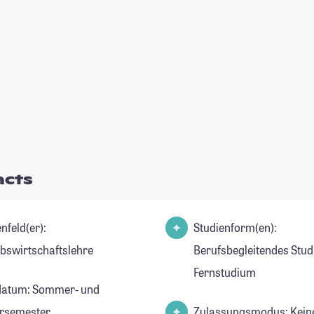
acts
nfeld(er):
Studienform(en):
ebswirtschaftslehre
Berufsbegleitendes Stud
Fernstudium
datum: Sommer- und
rsemester
Zulassungsmodus: Kein