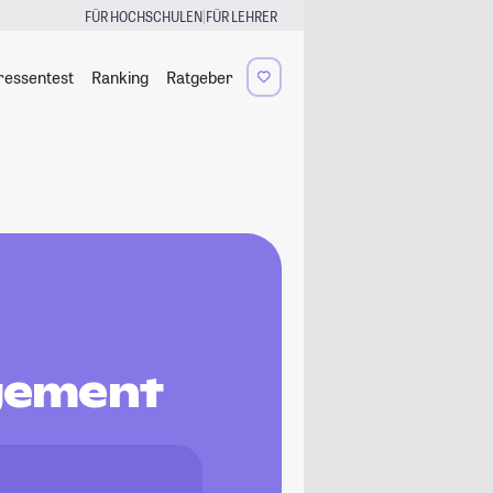
|
FÜR HOCHSCHULEN
FÜR LEHRER
ressentest
Ranking
Ratgeber
agement