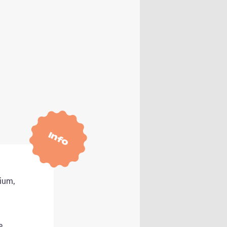
Info
ium,
e