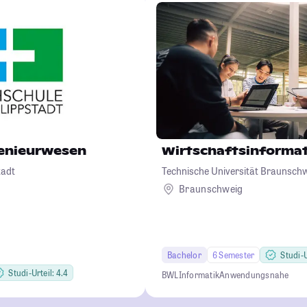
genieurwesen
Wirtschaftsinformat
tadt
Technische Universität Braunsch
Braunschweig
Bachelor
6 Semester
Studi-U
Studi-Urteil: 4.4
BWL
Informatik
Anwendungsnahe