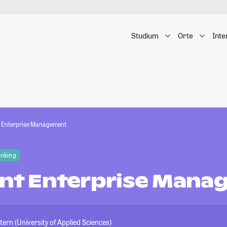
Studium
Orte
Inte
nt Enterprise Management
anking
gent Enterprise Man
ern (University of Applied Sciences)