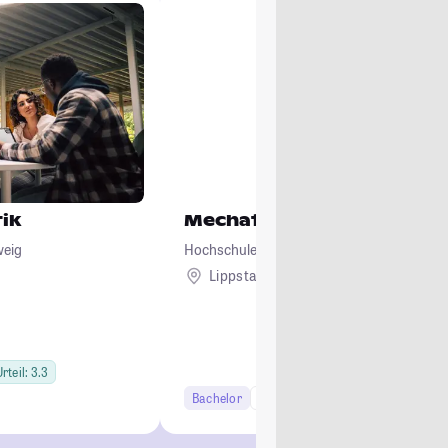
ik
Mechatronik
weig
Hochschule Hamm-Lippstadt
Lippstadt
rteil: 3.3
Bachelor
7 Semester
Lehramt