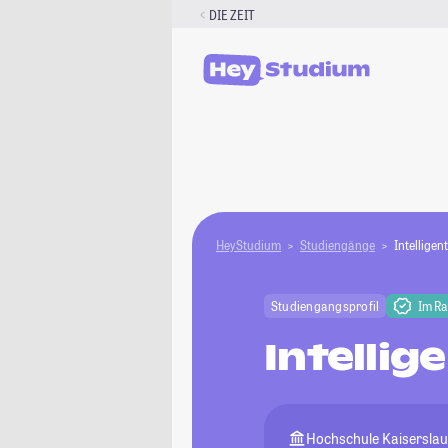
Zum
DIE ZEIT
Inhalt
springen
HeyStudium
Studiengänge
Intellige
Studiengangsprofil
Im R
Intelli
Hochschule Kaiserslaut