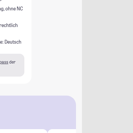
g, ohne NC
rechtlich
e: Deutsch
pass
der