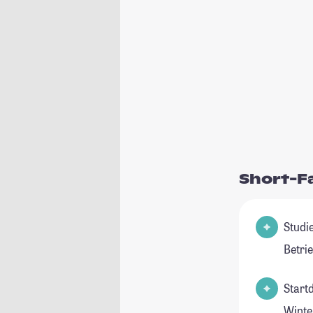
Short-F
Studie
Betri
Start
Winte