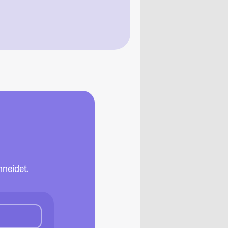
neidet.