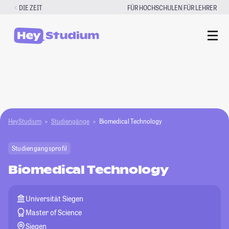
Zum
|
DIE ZEIT
FÜR HOCHSCHULEN
FÜR LEHRER
Inhalt
springen
HeyStudium
Studiengänge
Biomedical Technology
Studiengangsprofil
Biomedical Technology
Universität Siegen
Master of Science
Siegen