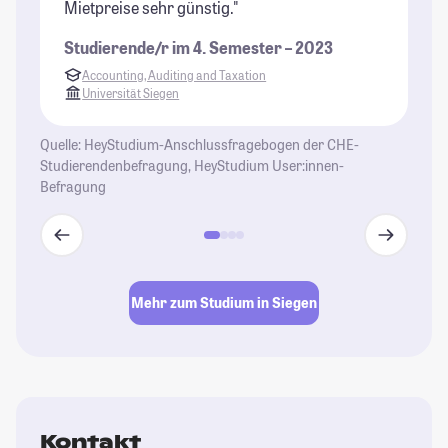
Mietpreise sehr günstig."
St
an
Studierende/r im 4. Semester – 2023
St
Accounting, Auditing and Taxation
Universität Siegen
Quelle: HeyStudium-Anschlussfragebogen der CHE-
Studierendenbefragung, HeyStudium User:innen-
Befragung
Mehr zum Studium in Siegen
Kontakt