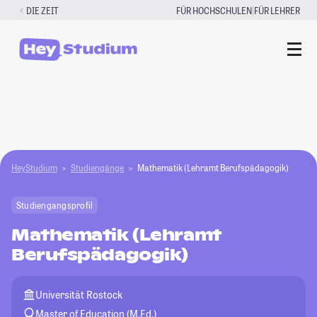
Zum
|
DIE ZEIT
FÜR HOCHSCHULEN
FÜR LEHRER
Inhalt
springen
HeyStudium
Studiengänge
Mathematik (Lehramt Berufspädagogik)
Studiengangsprofil
Mathematik (Lehramt
Berufspädagogik)
Universität Rostock
Master of Education (M.Ed.)