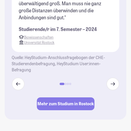
überwältigend groß. Man muss nie ganz
ru
große Distanzen überwinden und die
un
Anbindungen sind gut."
en
im
Studierende/r im 7. Semester – 2024
od
Biowissenschaften
we
Universität Rostock
St
Quelle: HeyStudium-Anschlussfragebogen der CHE-
Studierendenbefragung, HeyStudium User:innen-
Befragung
Mehr zum Studium in Rostock