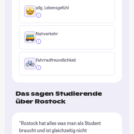
allg. Lebensgefühl
Nahverkehr
Fahrradfreundlichkeit
Das sagen Studierende
über Rostock
"Rostock hat alles was man als Student
"D
braucht und ist gleichzeitig nicht
en