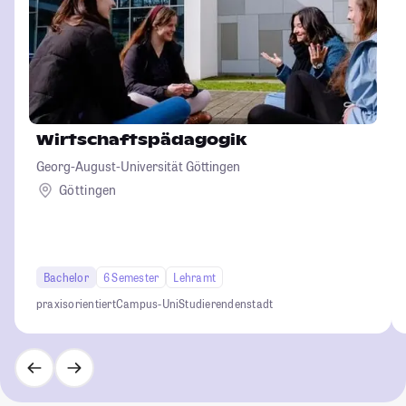
Wirtschaftspädagogik
Georg-August-Universität Göttingen
Göttingen
Bachelor
6 Semester
Lehramt
praxisorientiert
Campus-Uni
Studierendenstadt