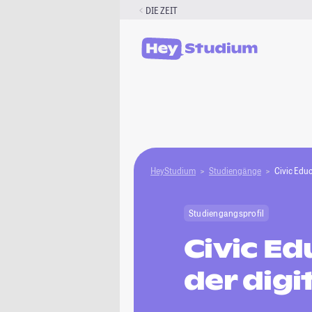
Zum
DIE ZEIT
Inhalt
springen
HeyStudium
Studiengänge
Civic Educ
Studiengangsprofil
Civic Ed
der digi