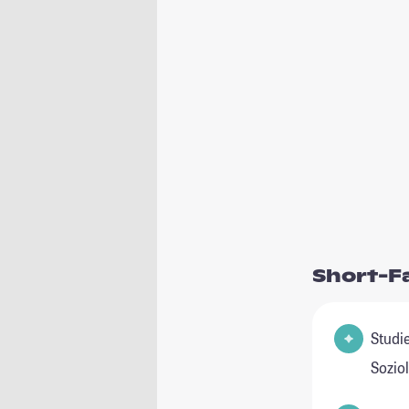
Short-F
Studienfeld(er
Sozio