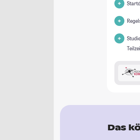
Start
Regel
Studi
Teilz
Das kö