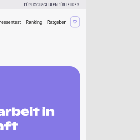
|
FÜR HOCHSCHULEN
FÜR LEHRER
ressentest
Ranking
Ratgeber
rbeit in
aft