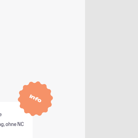
Info
e
g, ohne NC