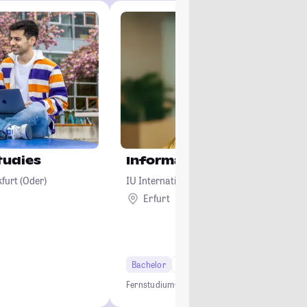
tudies
Informatik
furt (Oder)
IU Internationale Hochschule
Erfurt
Remote
Bachelor
6 Semester
Fernstudium
Online Studium
Informatik