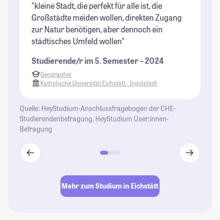
"kleine Stadt, die perfekt für alle ist, die
"E
Großstädte meiden wollen, direkten Zugang
je
zur Natur benötigen, aber dennoch ein
ke
städtisches Umfeld wollen"
is
wa
Studierende/r im 5. Semester – 2024
Na
Geographie
St
Katholische Universität Eichstätt - Ingolstadt
Quelle: HeyStudium-Anschlussfragebogen der CHE-
Studierendenbefragung, HeyStudium User:innen-
Befragung
Mehr zum Studium in Eichstätt