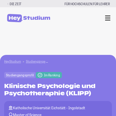
Zum
|
DIE ZEIT
FÜR HOCHSCHULEN
FÜR LEHRER
Inhalt
springen
HeyStudium
Studiengänge
Klinische Psychologie und Psychotheraphie (KL
Studiengangsprofil
Im Ranking
Klinische Psychologie und
Psychotheraphie (KLIPP)
Katholische Universität Eichstätt - Ingolstadt
Master of Science