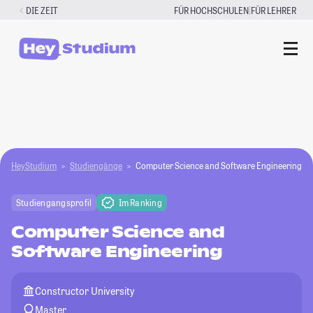
Zum
|
DIE ZEIT
FÜR HOCHSCHULEN
FÜR LEHRER
Inhalt
springen
HeyStudium
Studiengänge
Computer Science and Software Engineering
Studiengangsprofil
Im Ranking
Computer Science and
Software Engineering
Constructor University
Master