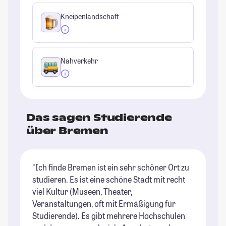
Kneipenlandschaft
Nahverkehr
Das sagen Studierende
über Bremen
"Ich finde Bremen ist ein sehr schöner Ort zu
"B
studieren. Es ist eine schöne Stadt mit recht
St
viel Kultur (Museen, Theater,
St
Veranstaltungen, oft mit Ermäßigung für
Studierende). Es gibt mehrere Hochschulen