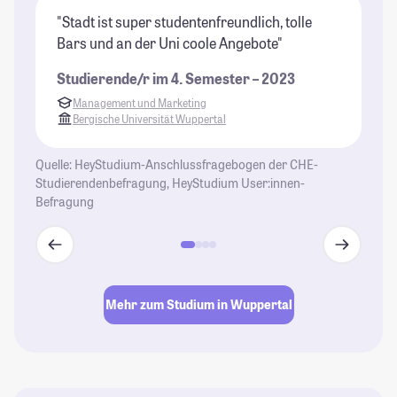
"Stadt ist super studentenfreundlich, tolle
"W
Bars und an der Uni coole Angebote"
we
er
Studierende/r im 4. Semester – 2023
ei
Management und Marketing
St
Bergische Universität Wuppertal
Quelle: HeyStudium-Anschlussfragebogen der CHE-
Studierendenbefragung, HeyStudium User:innen-
Befragung
Mehr zum Studium in Wuppertal