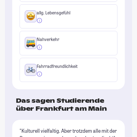
allg. Lebensgefühl
Nahverkehr
Fahrradfreundlichkeit
Das sagen Studierende
über Frankfurt am Main
"Kulturell vielfaltig. Aber trotzdem alle mit der
"D