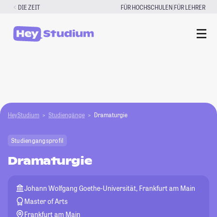
Zum
|
DIE ZEIT
FÜR HOCHSCHULEN
FÜR LEHRER
Inhalt
springen
HeyStudium
Studiengänge
Dramaturgie
Studiengangsprofil
Dramaturgie
Johann Wolfgang Goethe-Universität, Frankfurt am Main
Master of Arts
Frankfurt am Main