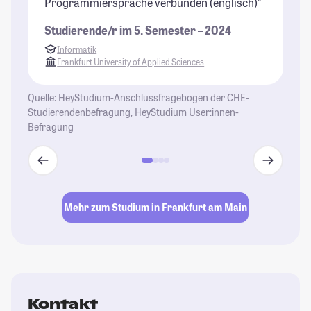
Programmiersprache verbunden (englisch)"
di
Ge
Studierende/r im 5. Semester – 2024
be
Informatik
Pf
Frankfurt University of Applied Sciences
St
Quelle: HeyStudium-Anschlussfragebogen der CHE-
Studierendenbefragung, HeyStudium User:innen-
Befragung
Mehr zum Studium in Frankfurt am Main
Kontakt