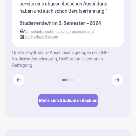
bereits eine abgeschlossenen Ausbildung
od
haben und auch schon Berufserfahrung."
mö
Studierende/r im 3. Semester – 2024
St
Umweltinformatik - ausbildungsbegleitend
Hochschule Bochum
Quelle: HeyStudium-Anschlussfragebogen der CHE-
Studierendenbefragung, HeyStudium User:innen-
Befragung
Mehr zum Studium in Bochum