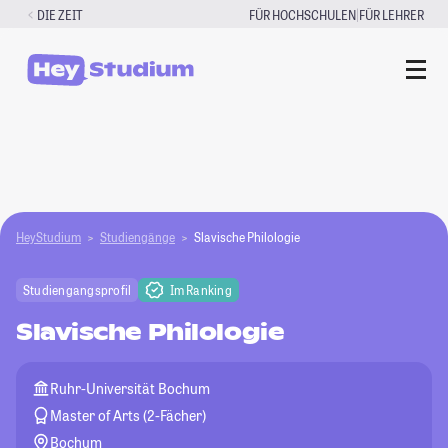
Zum
|
DIE ZEIT
FÜR HOCHSCHULEN
FÜR LEHRER
Inhalt
springen
HeyStudium
Studiengänge
Slavische Philologie
Studiengangsprofil
Im Ranking
Slavische Philologie
Ruhr-Universität Bochum
Master of Arts (2-Fächer)
Bochum