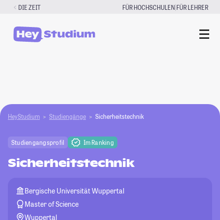
Zum
|
DIE ZEIT
FÜR HOCHSCHULEN
FÜR LEHRER
Inhalt
springen
HeyStudium
Studiengänge
Sicherheitstechnik
Studiengangsprofil
Im Ranking
Sicherheitstechnik
Bergische Universität Wuppertal
Master of Science
Wuppertal