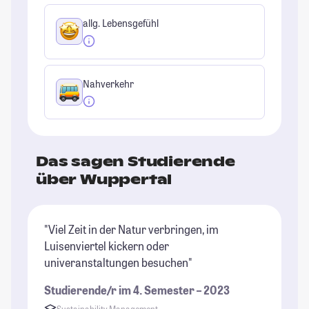
allg. Lebensgefühl
Nahverkehr
Das sagen Studierende
über Wuppertal
"Viel Zeit in der Natur verbringen, im
"S
Luisenviertel kickern oder
Ba
univeranstaltungen besuchen"
St
Studierende/r im 4. Semester – 2023
Sustainability Management