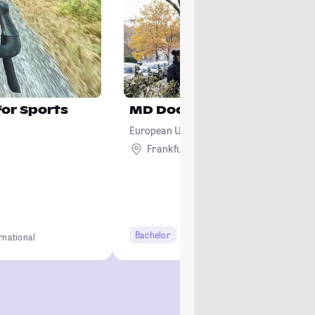
for Sports
MD Doctor of Medicine
European University Cyprus
Frankfurt am Main
Ausland
Bachelor
10+ Semester
Lehramt
rnational