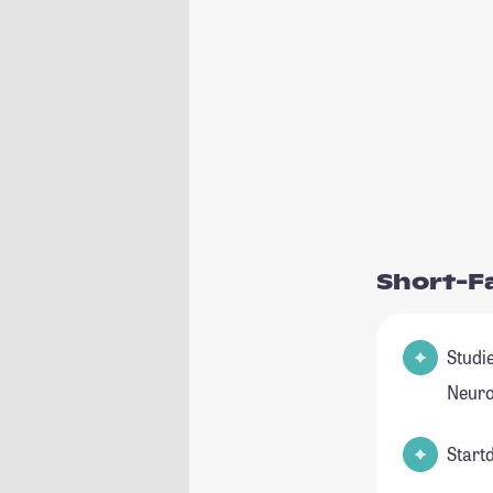
Short-F
Studienfeld(
Neuro
Start