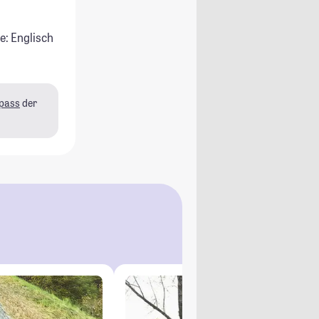
e: Englisch
pass
der