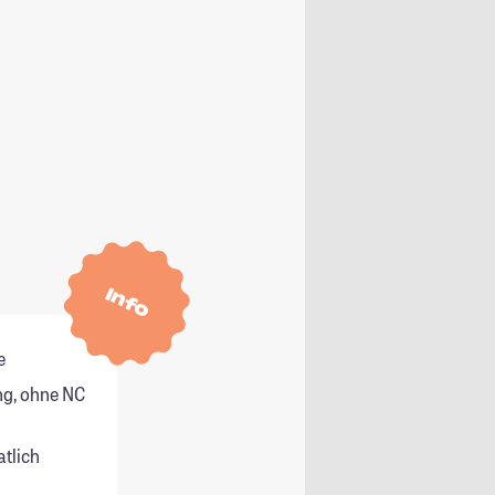
Info
e
g, ohne NC
atlich