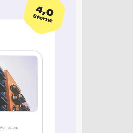
4,0
Sterne
 wenigsten: