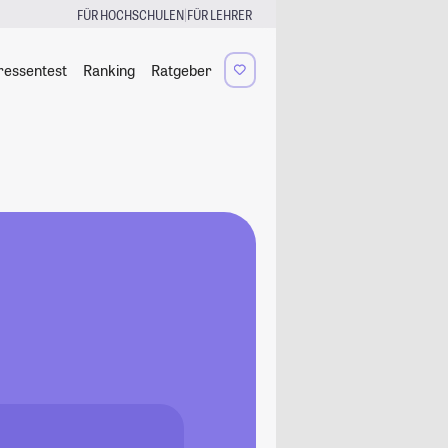
|
FÜR HOCHSCHULEN
FÜR LEHRER
ressentest
Ranking
Ratgeber