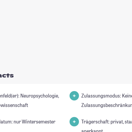
acts
er): Neuropsychologie,
Zulassungsmodus: Kein
wissenschaft
Zulassungsbeschränkun
datum: nur Wintersemester
Trägerschaft: privat, sta
anerkannt