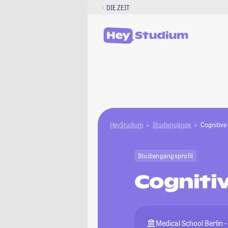
Zum
DIE ZEIT
Inhalt
springen
HeyStudium
Studiengänge
Cognitive
Studiengangsprofil
Cogniti
Medical School Berlin 