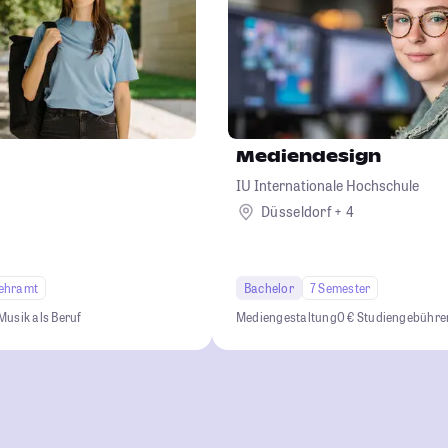
Mediendesign
IU Internationale Hochschule
Düsseldorf + 4
ehramt
Bachelor
7 Semester
Musik als Beruf
Mediengestaltung
0 € Studiengebühre