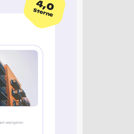
4,0
Sterne
 am wenigsten: