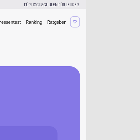
|
FÜR HOCHSCHULEN
FÜR LEHRER
ressentest
Ranking
Ratgeber