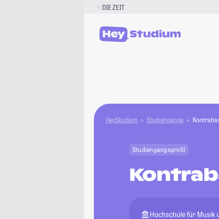
Zum
DIE ZEIT
Inhalt
springen
HeyStudium
Studiengänge
Kontraba
Studiengangsprofil
Kontrab
Hochschule für Musik