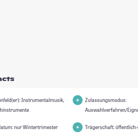
acts
r): Instrumentalmusik,
Zulassungsmodus:
chinstrumente
Auswahlverfahren/Eign
datum: nur Wintertrimester
Trägerschaft: öffentlich-