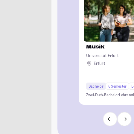
Musik
Universität Erfurt
Erfurt
Bachelor
6 Semester
L
Zwei-Fach-Bachelor
Lehramt