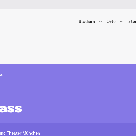
Studium
Orte
Inte
ss
ass
 und Theater München