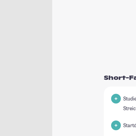
Short-F
Studienfeld(e
Strei
Start