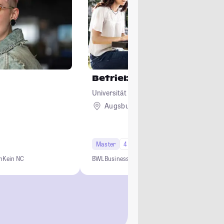
Betriebswirtschaftslehre
Universität Augsburg
Augsburg
Master
4 Semester
Studi-Urteil: 4.5
n
Kein NC
BWL
Business
Management