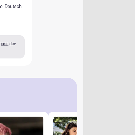
e: Deutsch
pass
der