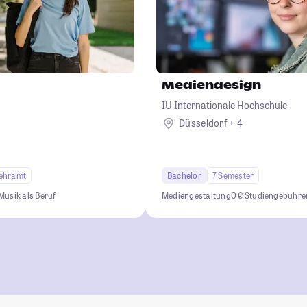
Mediendesign
IU Internationale Hochschule
Düsseldorf + 4
ehramt
Bachelor
7 Semester
Musik als Beruf
Mediengestaltung
0 € Studiengebühre