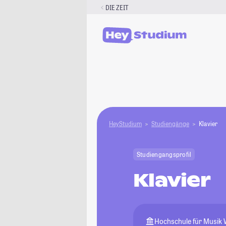
Zum
DIE ZEIT
Inhalt
springen
HeyStudium
Studiengänge
Klavier
Studiengangsprofil
Klavier
Hochschule für Musik