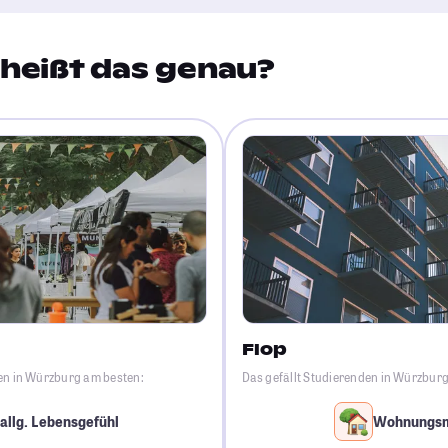
heißt das genau?
Flop
den in Würzburg am besten:
Das gefällt Studierenden in Würzbur
allg. Lebensgefühl
Wohnungs