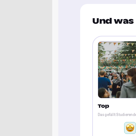
Und was 
Top
Das gefällt Studieren