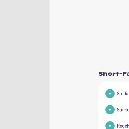
Short-F
Start
Regel