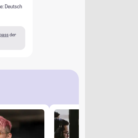
e: Deutsch
pass
der