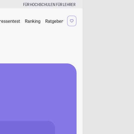
|
FÜR HOCHSCHULEN
FÜR LEHRER
ressentest
Ranking
Ratgeber