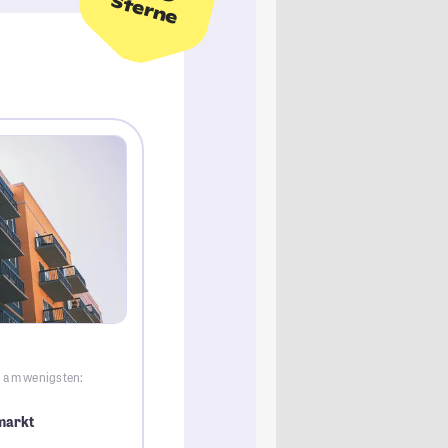
Sterne
g am wenigsten:
markt