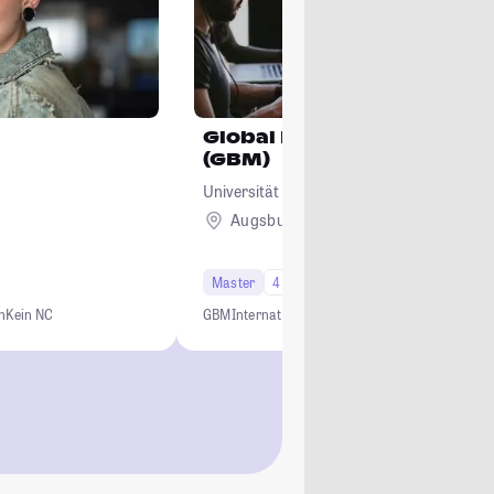
Global Business Manage
(GBM)
Universität Augsburg
Augsburg
Master
4 Semester
Studi-Urteil: 4.5
n
Kein NC
GBM
Internationale BWL
Auslandssemester