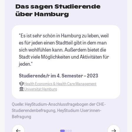
Das sagen Studierende
über Hamburg
"Es ist sehr schön in Hamburg zu leben, weil
"H
es für jeden einen Stadtteil gibt in dem man
Ba
sich wohlfühlen kann. Außerdem bietet die
be
Stadt viele Möglichkeiten und Aktivitäten für
St
jeden."
Studierende/r im 4. Semester – 2023
Health Economics & Health Care Management
Universität Hamburg
Quelle: HeyStudium-Anschlussfragebogen der CHE-
Studierendenbefragung, HeyStudium User:innen-
Befragung