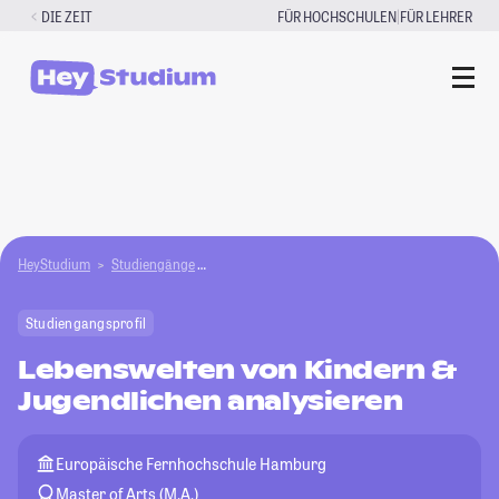
Zum
|
DIE ZEIT
FÜR HOCHSCHULEN
FÜR LEHRER
Inhalt
springen
HeyStudium
Studiengänge
Lebenswelten von Kindern & Jugendlichen anal
Studiengangsprofil
Lebenswelten von Kindern &
Jugendlichen analysieren
Europäische Fernhochschule Hamburg
Master of Arts (M.A.)