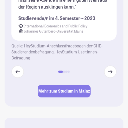
der Region ausklingen kann."
un
Gu
Studierende/r im 4. Semester – 2023
fü
International Economics and Public Policy
sc
Johannes Gutenberg-Universität Mainz
Ve
de
Quelle: HeyStudium-Anschlussfragebogen der CHE-
se
Studierendenbefragung, HeyStudium User:innen-
Befragung
St
Mehr zum Studium in Mainz