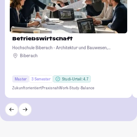
Betriebswirtschaft
Hochschule Biberach - Architektur und Bauwesen,
Betriebswirtschaft und Biotechnologie
Biberach
Master
3 Semester
Studi-Urteil: 4.7
Zukunftorientiert
Praxisnah
Work-Study-Balance