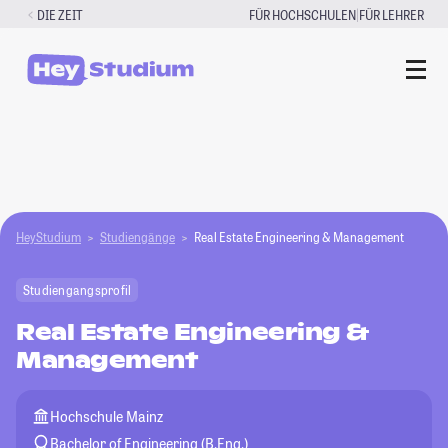
Zum
|
DIE ZEIT
FÜR HOCHSCHULEN
FÜR LEHRER
Inhalt
springen
HeyStudium
Studiengänge
Real Estate Engineering & Management
Studiengangsprofil
Real Estate Engineering &
Management
Hochschule Mainz
Bachelor of Engineering (B.Eng.)