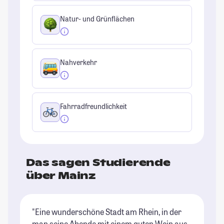
Natur- und Grünflächen
Nahverkehr
Fahrradfreundlichkeit
Das sagen Studierende
über Mainz
"Eine wunderschöne Stadt am Rhein, in der
"T
man seine Abende mit einem guten Wein aus
bi