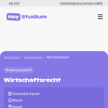
Zum
|
DIE ZEIT
FÜR HOCHSCHULEN
FÜR LEHRER
Inhalt
springen
HeyStudium
Studiengänge
Wirtschaftsrecht
Studiengangsprofil
Wirtschaftsrecht
Universität Kassel
Master
Kassel