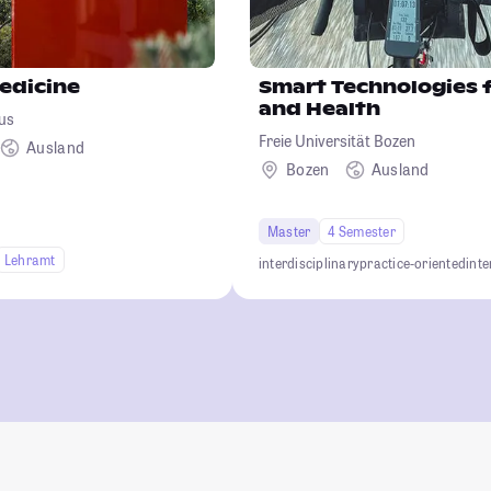
edicine
Smart Technologies 
and Health
us
Freie Universität Bozen
Ausland
Bozen
Ausland
Master
4 Semester
Lehramt
interdisciplinary
practice-oriented
inte