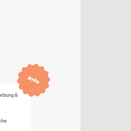
Info
erbung &
che