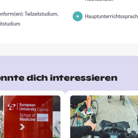
nform(en): Teilzeitstudium,
Hauptunterrichtssprach
eitstudium
nnte dich interessieren