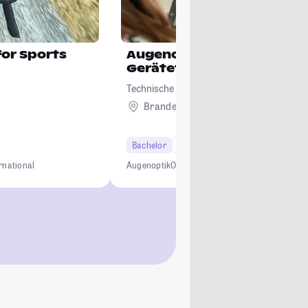
for Sports
Augenoptik/ Optische
Gerätetechnik
Technische Hochschule Brandenburg
Brandenburg
Bachelor
7 Semester
rnational
Augenoptik
Optische Geräte
Praxisorientiert