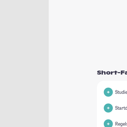
Short-F
Start
Regel