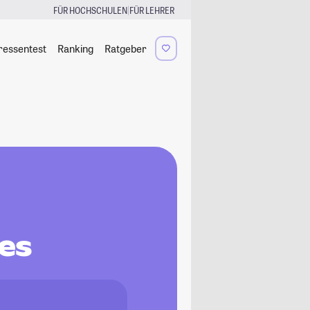
|
FÜR HOCHSCHULEN
FÜR LEHRER
ressentest
Ranking
Ratgeber
es