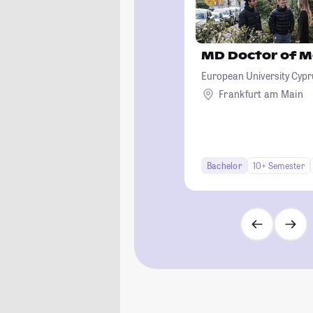
MD Doctor of M
European University Cypr
Frankfurt am Main
Bachelor
10+ Semester