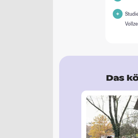
Studie
Vollz
Das kö