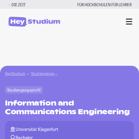
Zum
|
DIE ZEIT
FÜR HOCHSCHULEN
FÜR LEHRER
Inhalt
springen
HeyStudium
Studiengänge
Information and Communications Engineering
Studiengangsprofil
Information and
Communications Engineering
Universität Klagenfurt
Bachelor