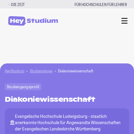
Zum
|
DIE ZEIT
FÜR HOCHSCHULEN
FÜR LEHRER
Inhalt
springen
HeyStudium
Studiengänge
Diakoniewissenschaft
Studiengangsprofil
Diakoniewissenschaft
Evangelische Hochschule Ludwigsburg - staatlich
anerkannte Hochschule für Angewandte Wissenschaften
der Evangelischen Landeskirche Württemberg