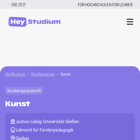
Zum
|
DIE ZEIT
FÜR HOCHSCHULEN
FÜR LEHRER
Inhalt
springen
HeyStudium
Studiengänge
Kunst
Studiengangsprofil
Kunst
Justus-Liebig-Universität Gießen
Lehramt für Förderpädagogik
Gießen