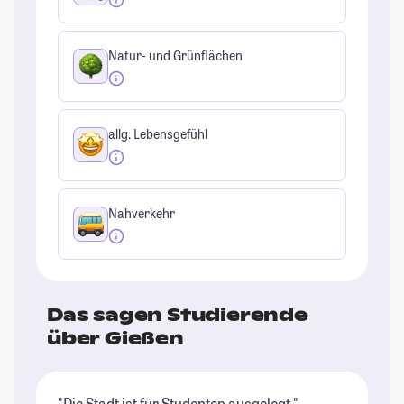
Natur- und Grünflächen
allg. Lebensgefühl
Nahverkehr
Das sagen Studierende
über Gießen
"Die Stadt ist für Studenten ausgelegt."
"G