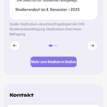
de
Studierende/r im 4. Semester – 2023
hu
St
Quelle: HeyStudium-Anschlussfragebogen der CHE-
Studierendenbefragung, HeyStudium User:innen-
Befragung
Mehr zum Studium in Gießen
Kontakt