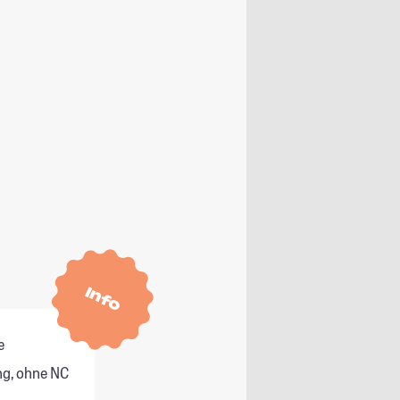
Info
e
g, ohne NC