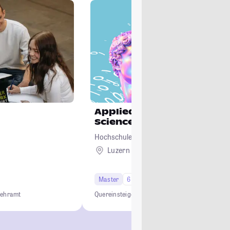
Applied Information and 
Science
Hochschule Luzern
Luzern
Ausland
Master
6 Semester
Lehramt
Quereinsteiger
AI und Daten
Flexibel