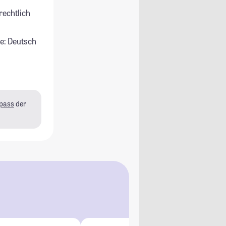
rechtlich
e: Deutsch
pass
der