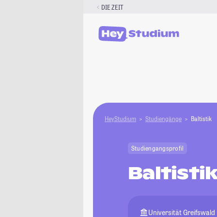
Zum
DIE ZEIT
Inhalt
springen
HeyStudium
Studiengänge
Baltistik
Studiengangsprofil
Baltisti
Universität Greifswald