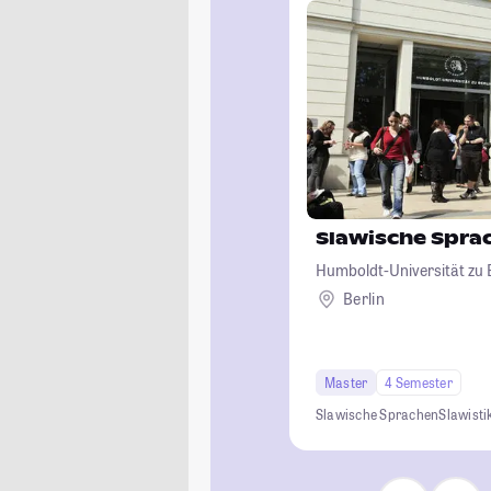
Slawische Spra
Humboldt-Universität zu B
Berlin
Master
4 Semester
Slawische Sprachen
Slawisti