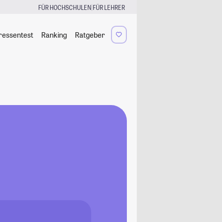
|
FÜR HOCHSCHULEN
FÜR LEHRER
ressentest
Ranking
Ratgeber