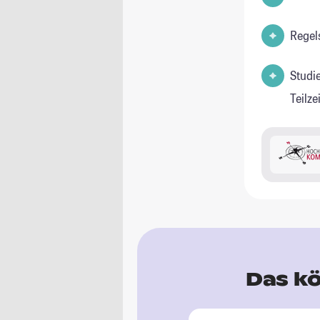
Regel
Studi
Teilz
Das kö