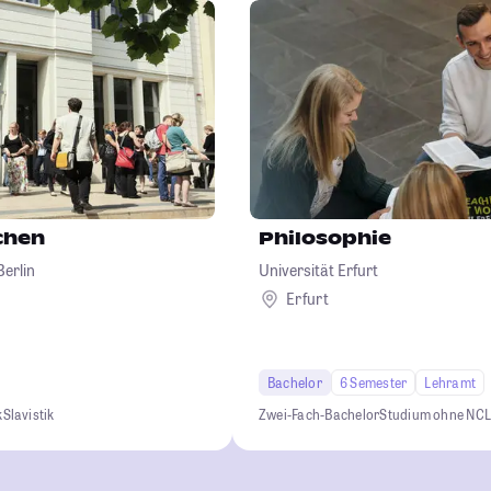
chen
Philosophie
erlin
Universität Erfurt
Erfurt
Bachelor
6 Semester
Lehramt
k
Slavistik
Zwei-Fach-Bachelor
Studium ohne NC