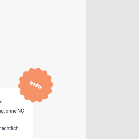
Info
e
g, ohne NC
rechtlich