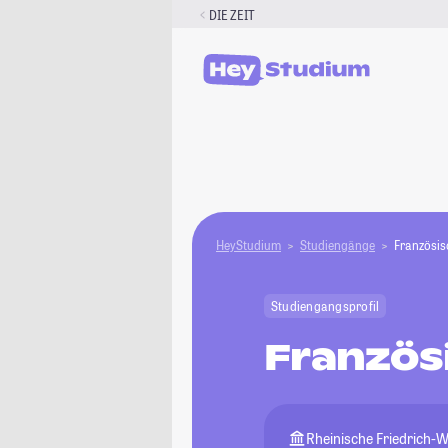
Zum
DIE ZEIT
Inhalt
springen
HeyStudium
Studiengänge
Französis
Studiengangsprofil
Französ
Rheinische Friedrich-W