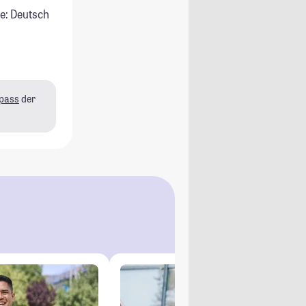
e: Deutsch
pass
der