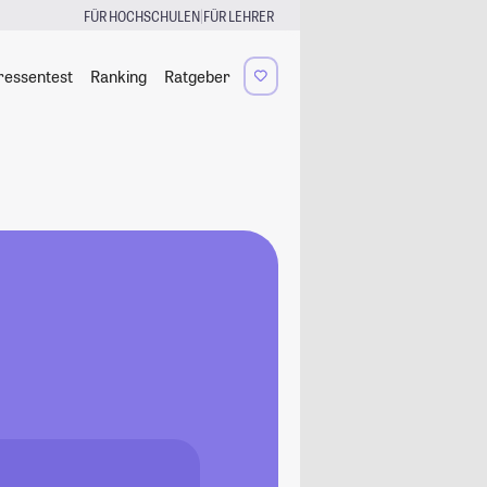
|
FÜR HOCHSCHULEN
FÜR LEHRER
ressentest
Ranking
Ratgeber