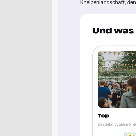
Kneipenlandschaft, de
Und was 
Top
Das gefällt Studierend