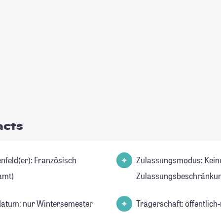
acts
d(er): Französisch
Zulassungsmodus: Kein
amt)
Zulassungsbeschränkun
datum: nur Wintersemester
Trägerschaft: öffentlich-