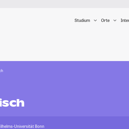
Studium
Orte
Inte
ch
isch
ilhelms-Universität Bonn