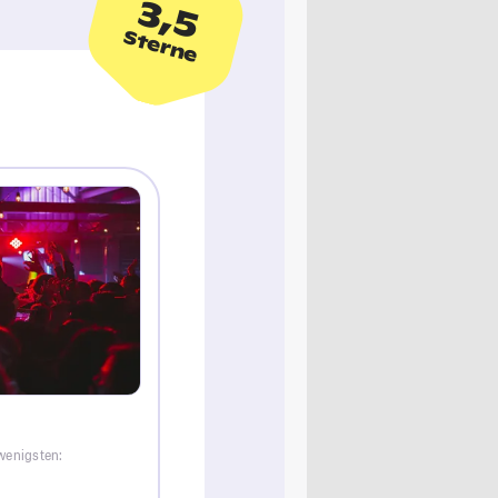
3,5
Sterne
wenigsten: