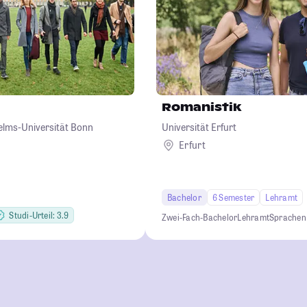
Romanistik
helms-Universität Bonn
Universität Erfurt
Erfurt
Bachelor
6 Semester
Lehramt
Studi-Urteil: 3.9
Zwei-Fach-Bachelor
Lehramt
Sprachen