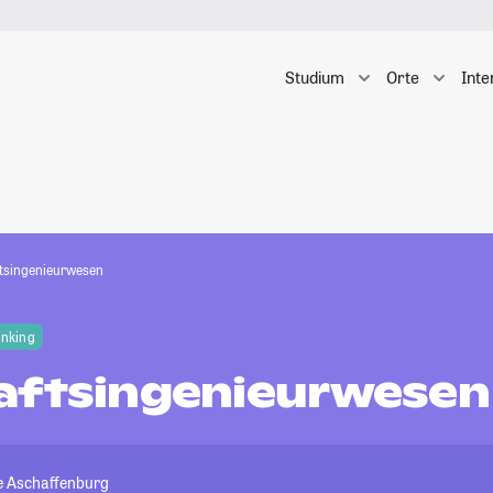
Studium
Orte
Inte
tsingenieurwesen
anking
aftsingenieurwesen
e Aschaffenburg