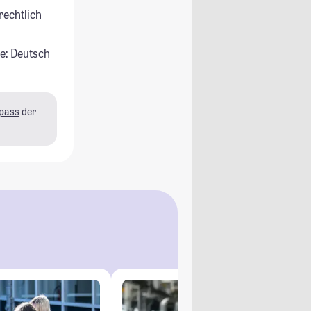
rechtlich
e: Deutsch
pass
der