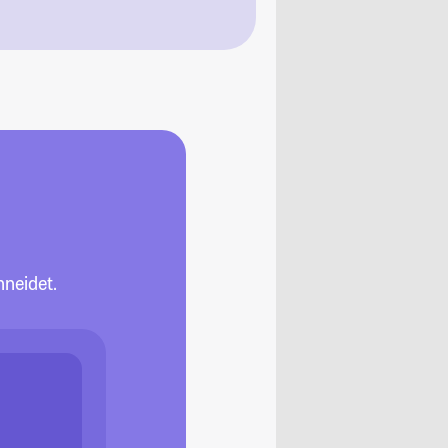
neidet.