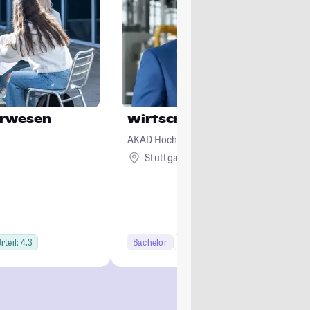
urwesen
Wirtschaftsingenieurwes
AKAD Hochschule Stuttgart - staatlich an
Stuttgart
Remote
rteil: 4.3
Bachelor
6 Semester