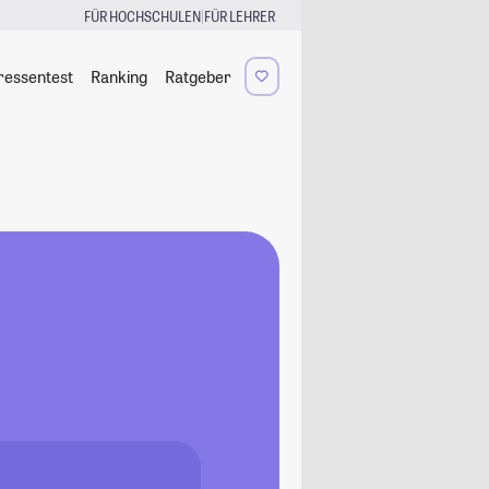
|
FÜR HOCHSCHULEN
FÜR LEHRER
ressentest
Ranking
Ratgeber