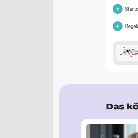
Start
Regel
Das kö