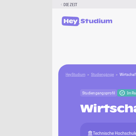
Zum
DIE ZEIT
Inhalt
springen
HeyStudium
Studiengänge
Wirtschaf
Studiengangsprofil
Im R
Wirtsch
Technische Hochschul