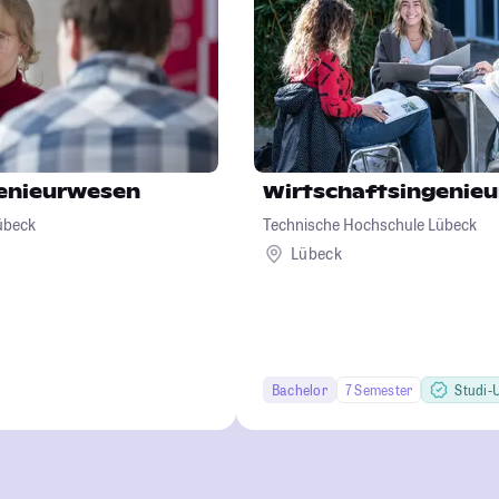
genieurwesen
Wirtschaftsingenie
übeck
Technische Hochschule Lübeck
Lübeck
Bachelor
7 Semester
Studi-U