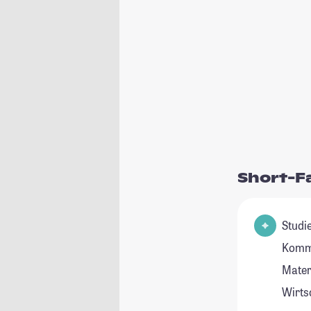
Short-F
Studie
Kommu
Mater
Wirts