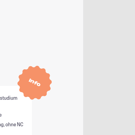
Info
itstudium
e
g, ohne NC