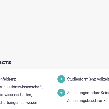
acts
nfeld(er):
Studienform(en): Vollze
nikationswissenschaft,
Zulassungsmodus: Kein
ialwissenschaften,
Zulassungsbeschränkun
chaftsingenieurwesen