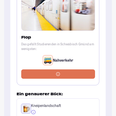
Flop
Das gefällt Studierenden in Schwäbisch Gmünd am
wenigsten:
Nahverkehr
Ein genauerer Blick:
Kneipenlandschaft