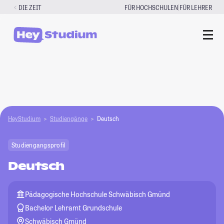
Zum
|
DIE ZEIT
FÜR HOCHSCHULEN
FÜR LEHRER
Inhalt
springen
HeyStudium
Studiengänge
Deutsch
Studiengangsprofil
Deutsch
Pädagogische Hochschule Schwäbisch Gmünd
Bachelor Lehramt Grundschule
Schwäbisch Gmünd