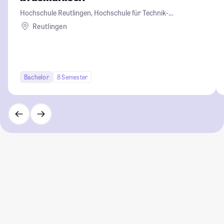
Hochschule Reutlingen, Hochschule für Technik-
Wirtschaft-Informatik-Design
Reutlingen
Bachelor
8 Semester