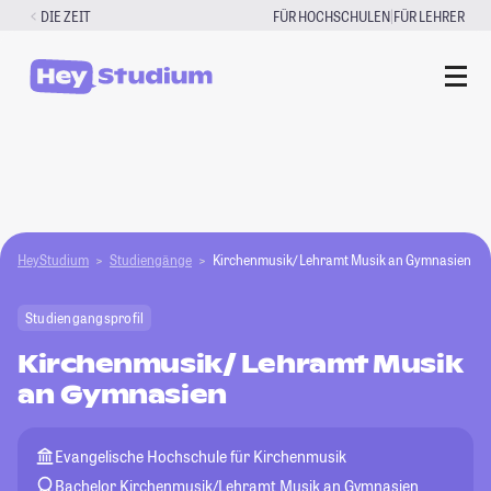
Zum
|
DIE ZEIT
FÜR HOCHSCHULEN
FÜR LEHRER
Inhalt
springen
HeyStudium
Studiengänge
Kirchenmusik/ Lehramt Musik an Gymnasien
Studiengangsprofil
Kirchenmusik/ Lehramt Musik
an Gymnasien
Evangelische Hochschule für Kirchenmusik
Bachelor Kirchenmusik/Lehramt Musik an Gymnasien