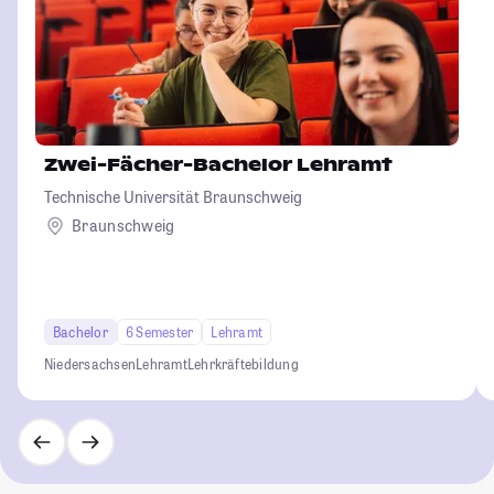
Zwei-Fächer-Bachelor Lehramt
Technische Universität Braunschweig
Braunschweig
Bachelor
6 Semester
Lehramt
Niedersachsen
Lehramt
Lehrkräftebildung