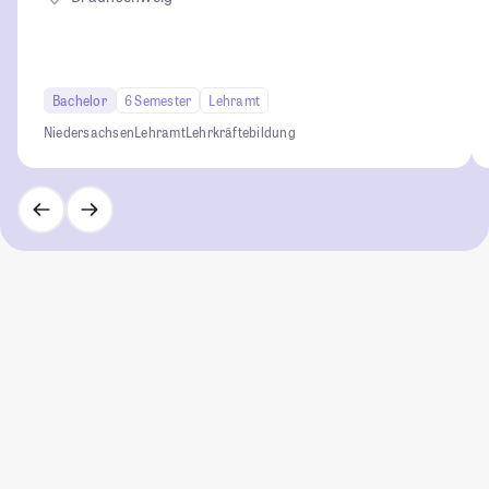
Bachelor
6 Semester
Lehramt
Niedersachsen
Lehramt
Lehrkräftebildung