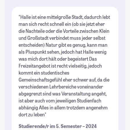
"Halle ist eine mittelgroße Stadt, dadurch lebt
"H
man sich recht schnell ein (ob sie jetzt eher
zu
die Nachteile oder die Vorteile zwischen Klein
Gr
und Großstadt verbindet muss jeder selbst
ma
entscheiden) Natur gibt es genug, kann man
de
als Pluspunkt sehen, jedoch hat Halle wenig
Do
was mich dort hält oder begeistert Das
er
Freizeitangebot ist recht vielseitig, jedoch
Mi
kommt ein studentisches
St
Gemeinschaftsgefühl eher schwer auf, da die
verschiedenen Lehrbereiche voneinander
abgegrenzt sind was Veranstaltung angeht,
ist aber auch vom jeweiligen Studienfach
abhängig Alles in allem trotzdem angenehm
dort zu leben"
Studierende/r im 5. Semester – 2024