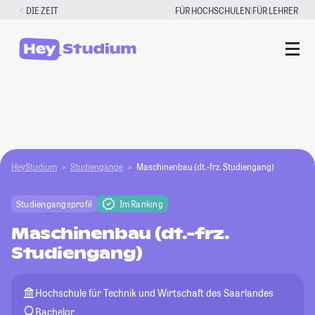
Zum
|
DIE ZEIT
FÜR HOCHSCHULEN
FÜR LEHRER
Inhalt
springen
HeyStudium
Studiengänge
Maschinenbau (dt.-frz. Studiengang)
Studiengangsprofil
Im Ranking
Maschinenbau (dt.-frz.
Studiengang)
Hochschule für Technik und Wirtschaft des Saarlandes
Bachelor