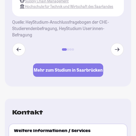
Supply Chain Management
St
Hochschule für Technik und Wirtschaft des Saarlandes
Quelle: HeyStudium-Anschlussfragebogen der CHE-
Studierendenbefragung, HeyStudium User:innen-
Befragung
Mehr zum Studium in Saarbrücken
Kontakt
Weitere Informationen / Services