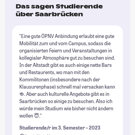
Das sagen Studierende
über Saarbrücken
"Eine gute ÖPNV Anbindung erlaubt eine gute
"d
Mobilität zum und vom Campus, sodass die
um
organisierten Feiern und Veranstaltungen in
At
kollegialer Atmosphäre gut zu besuchen sind.
do
In der Altstadt gibt es auch einige nette Bars
un
und Restaurents, wo man mit den
au
Kommilitonen (insbesondere nach der
Ca
Klausurenphase) schnell mal versacken kann
Ca
🍻. Aber auch kulturelle Angebote gibt es in
ha
Saarbrücken so einige zu besuchen. Also ich
Me
würde mein Studium wie bisher nicht ändern
Kn
wollen 😇."
Fa
(w
Studierende/r im 3. Semester – 2023
si