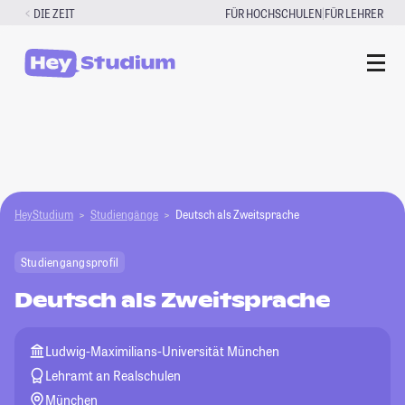
Zum
|
DIE ZEIT
FÜR HOCHSCHULEN
FÜR LEHRER
Inhalt
springen
HeyStudium
Studiengänge
Deutsch als Zweitsprache
Studiengangsprofil
Deutsch als Zweitsprache
Ludwig-Maximilians-Universität München
Lehramt an Realschulen
München