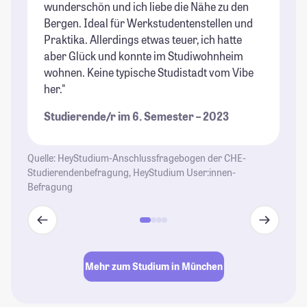
wunderschön und ich liebe die Nähe zu den
St
Bergen. Ideal für Werkstudentenstellen und
Un
Praktika. Allerdings etwas teuer, ich hatte
dr
aber Glück und konnte im Studiwohnheim
Um
wohnen. Keine typische Studistadt vom Vibe
St
her."
Studierende/r im 6. Semester – 2023
Quelle: HeyStudium-Anschlussfragebogen der CHE-
Studierendenbefragung, HeyStudium User:innen-
Befragung
Mehr zum Studium in München