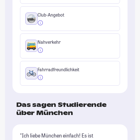
Club-Angebot
Nahverkehr
Fahrradfreundlichkeit
Das sagen Studierende
über München
"Ich liebe München einfach! Es ist
"M