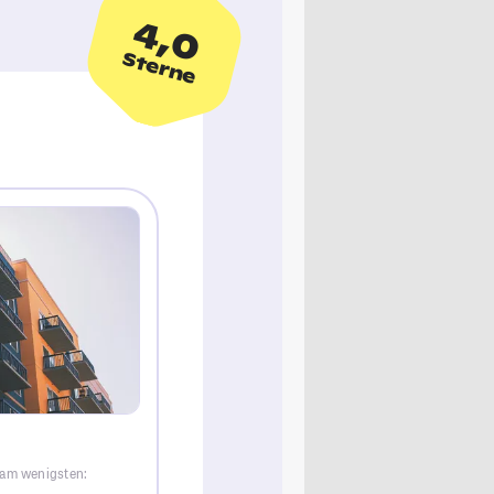
4,0
Sterne
 am wenigsten: