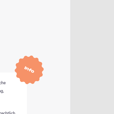
Info
che
g,
rechtlich