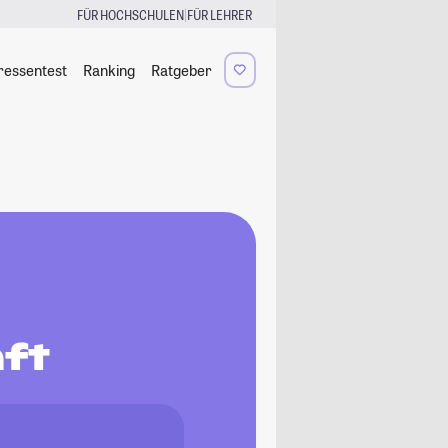
|
FÜR HOCHSCHULEN
FÜR LEHRER
ressentest
Ranking
Ratgeber
ft