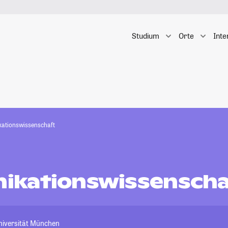
Studium
Orte
Inte
ationswissenschaft
kationswissenscha
niversität München