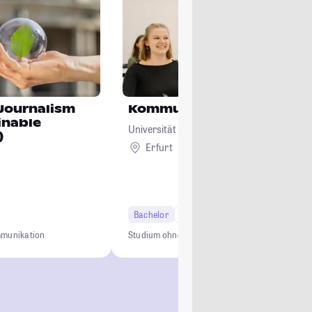
Journalism
Kommunikationswissensc
inable
Universität Erfurt
)
Erfurt
Bachelor
6 Semester
munikation
Studium ohne NC
Zwei-Fach-Bachelor
Campus-U