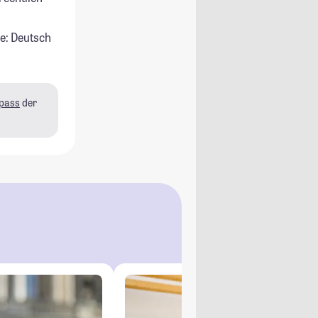
e: Deutsch
pass
der