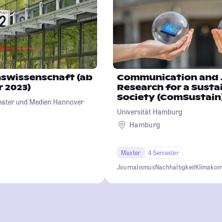
swissenschaft (ab
Communication and 
 2023)
Research for a Susta
Society (ComSustain
heater und Medien Hannover
Universität Hamburg
Hamburg
Master
4 Semester
Journalismus
Nachhaltigkeit
Klimakom