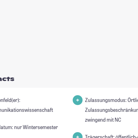
acts
nfeld(er):
Zulassungsmodus: Örtli
nikationswissenschaft
Zulassungsbeschränkun
zwingend mit NC
datum: nur Wintersemester
Trägerschaft: öffentlich-