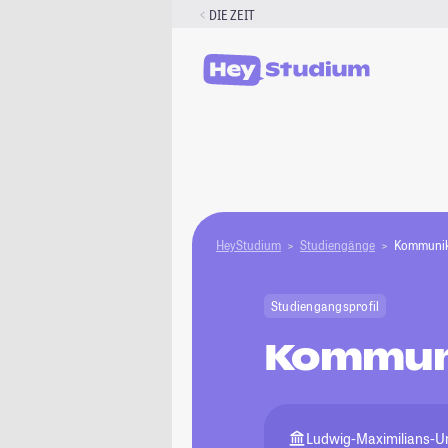
Zum
DIE ZEIT
Inhalt
springen
HeyStudium
Studiengänge
Kommunik
Studiengangsprofil
Kommuni
Ludwig-Maximilians-U