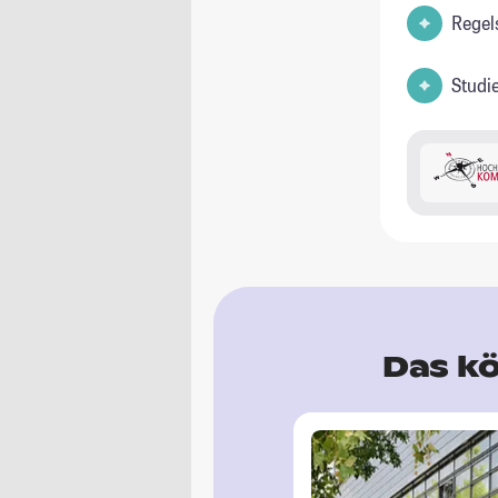
Regel
Studi
Das kö